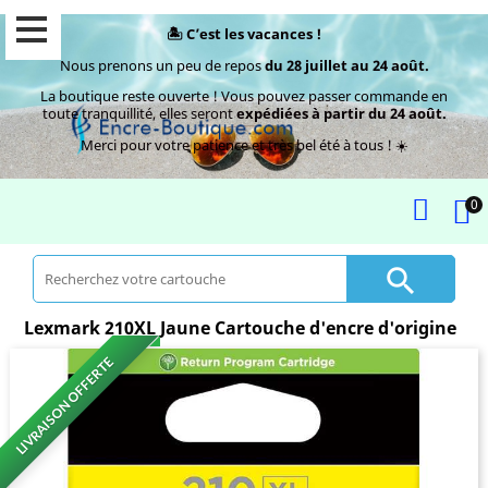
🏝️ C’est les vacances !
Nous prenons un peu de repos
du 28 juillet au 24 août.
La boutique reste ouverte ! Vous pouvez passer commande en
toute tranquillité, elles seront
expédiées à partir du 24 août.
Merci pour votre patience et très bel été à tous ! ☀️
0

Lexmark 210XL Jaune Cartouche d'encre d'origine
LIVRAISON OFFERTE