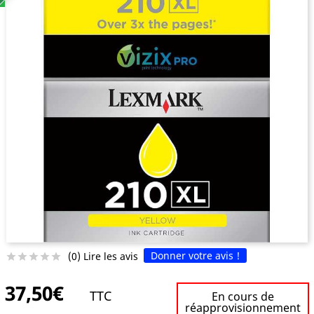
Donner votre avis !
(0) Lire les avis





37,50€
TTC
En cours de
réapprovisionnement