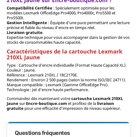
210XL Jaune sur Encre-boutique.com ?
Compatibilité Certifiée
: Spécialement optimisée pour les
modèles Lexmark OfficeEdge Pro4000, Pro4000c, Pro5500 et
Pro5500t.
Gestion Intelligente
: Équipée d'une puce permettant une lecture
précise et fiable du niveau d'encre en temps réel.
Livraison gratuite
.
Expertise technique pour vous accompagner dans la gestion de vos
stocks de consommables haute capacité.
Caractéristiques de la cartouche Lexmark
210XL Jaune
Type : Cartouche d'encre individuelle (Format Haute Capacité XL).
Couleur : Jaune.
Référence : Lexmark 210XL / 18C2170E.
Rendement : Environ 2 500 pages (selon la norme ISO/IEC 24711).
Marque compatible : Lexmark (Gamme OfficeEdge Pro).
Technologie : Jet d'encre haute performance.
Commandez dès maintenant votre
cartouche Lexmark 210XL
Jaune
sur
Encre-boutique.com
et profitez de la
livraison
gratuite
pour une efficacité d'impression de niveau supérieur.
Questions fréquentes