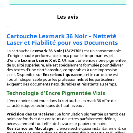
Les avis
Cartouche Lexmark 36 Noir – Netteté
Laser et Fiabilité pour vos Documents
La cartouche
Lexmark 36 Noir (18C2130E)
est un consommable
d'origine haute performance conçu pour les imprimantes jet
d'encre
Lexmark série X et Z
. Utilisant une encre noire pigmentée
de qualité supérieure, elle est spécialement formulée pour délivrer
des textes d'une clarté absolue, comparables à une impression
laser. Disponible sur
Encre-boutique.com
, cette cartouche est
l'outil indispensable pour les professionnels et les particuliers
exigeant des documents nets, durables et résistants au temps.
Technologie d'Encre Pigmentée Vizix
L'encre noire contenue dans la cartouche Lexmark 36 offre des
caractéristiques techniques de haut niveau :
Précision des Caractères
: Sa formulation pigmentée garantit des
noirs profonds et des contours de lettres parfaitement définis,
nécessairement tout effet de bavure sur papier ordinaire.
Résistance au Maculage
: L'encre sèche quasi instantanément, ce
qui permet de manipuler vos documents dès leur sortie et d'utiliser