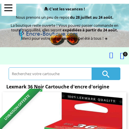
🏝️ C’est les vacances !
Nous prenons un peu de repos
du 28 juillet au 24 août.
La boutique reste ouverte ! Vous pouvez passer commande en
toute tranquillité, elles seront
expédiées à partir du 24 août.
Merci pour votre patience et très bel été à tous ! ☀️
0

Lexmark 36 Noir Cartouche d'encre d'origine
LIVRAISON OFFERTE