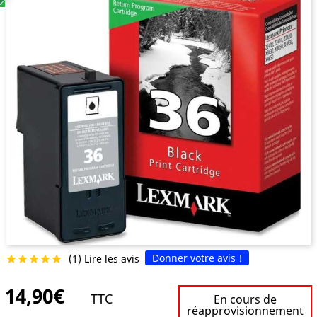
Donner votre avis !
(1) Lire les avis





14,90€
TTC
En cours de
réapprovisionnement