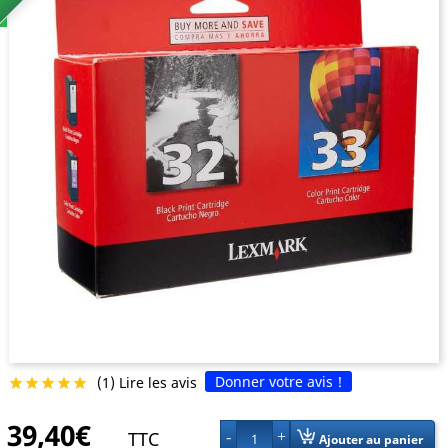
Donner votre avis !
(1) Lire les avis





39,40€
TTC
1
Ajouter au panier