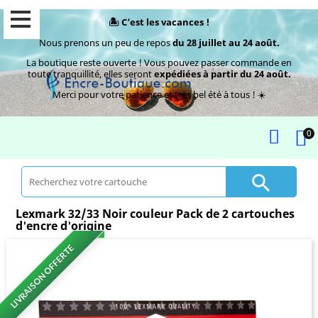
🏝️ C’est les vacances !
Nous prenons un peu de repos
du 28 juillet au 24 août.
La boutique reste ouverte ! Vous pouvez passer commande en
toute tranquillité, elles seront
expédiées à partir du 24 août.
Merci pour votre patience et très bel été à tous ! ☀️
0

Lexmark 32/33 Noir couleur Pack de 2 cartouches
d'encre d'origine
LIVRAISON OFFERTE