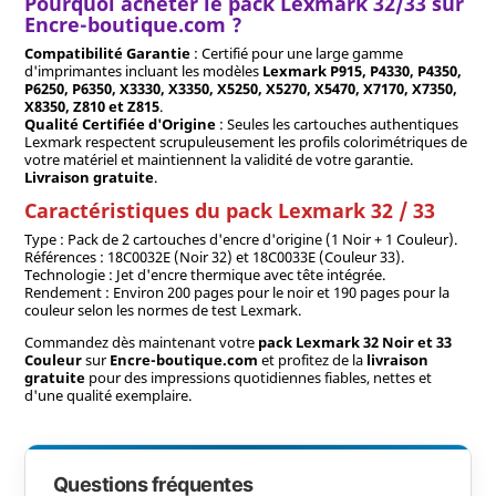
Pourquoi acheter le pack Lexmark 32/33 sur
Encre-boutique.com ?
Compatibilité Garantie
: Certifié pour une large gamme
d'imprimantes incluant les modèles
Lexmark P915, P4330, P4350,
P6250, P6350, X3330, X3350, X5250, X5270, X5470, X7170, X7350,
X8350, Z810 et Z815
.
Qualité Certifiée d'Origine
: Seules les cartouches authentiques
Lexmark respectent scrupuleusement les profils colorimétriques de
votre matériel et maintiennent la validité de votre garantie.
Livraison gratuite
.
Caractéristiques du pack Lexmark 32 / 33
Type : Pack de 2 cartouches d'encre d'origine (1 Noir + 1 Couleur).
Références : 18C0032E (Noir 32) et 18C0033E (Couleur 33).
Technologie : Jet d'encre thermique avec tête intégrée.
Rendement : Environ 200 pages pour le noir et 190 pages pour la
couleur selon les normes de test Lexmark.
Commandez dès maintenant votre
pack Lexmark 32 Noir et 33
Couleur
sur
Encre-boutique.com
et profitez de la
livraison
gratuite
pour des impressions quotidiennes fiables, nettes et
d'une qualité exemplaire.
Questions fréquentes