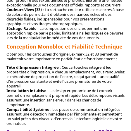
pour produire des textes denses et profonds. Elle offre une netteté
exceptionnelle pour vos documents officiels, rapports et courriers.
Couleurs Vives (33)
: La cartouche couleur utilise des encres à base
de colorants permettant d'obtenir des nuances riches et des
dégradés fluides, indispensables pour vos présentations
graphiques et vos tirages photographiques.
Séchage Rapide
: La composition des encres permet une
absorption rapide par le papier, limitant ainsi les risques de bavures
lors de la manipulation immédiate de vos documents.
Conception Monobloc et Fiabilité Technique
Opter pour les cartouches d'origine Lexmark 32 et 33 permet de
maintenir votre imprimante en parfait état de fonctionnement :
Tête d'Impression Intégrée
: Ces cartouches intègrent leur
propre tête d'impression. À chaque remplacement, vous renouvelez
le mécanisme de projection de l'encre, ce qui garantit une qualité
d'impression constante et évite l'usure prématurée de votre
appareil.
Installation intuitive
: Le design ergonomique de Lexmark
permet un remplacement propre et rapide. Les détrompeurs visuels
assurent une insertion sans erreur dans les chariots de
l'imprimante.
Compatibilité Système
: Les puces de communication intégrées
assurent une détection immédiate par l'imprimante et permettent
un suivi précis des niveaux d'encre via l'interface logicielle de votre
ordinateur.