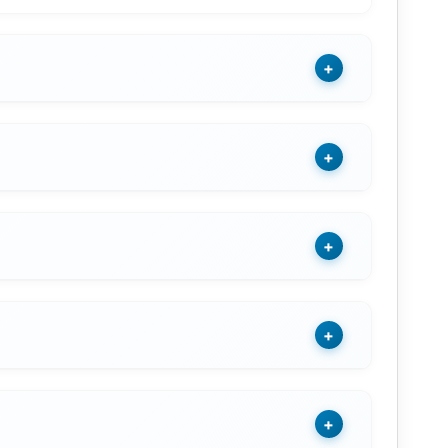
+
+
+
+
+