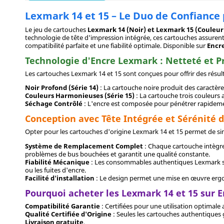
Lexmark 14 et 15 – Le Duo de Confiance
Le jeu de cartouches
Lexmark 14 (Noir) et Lexmark 15 (Couleur
technologie de tête d'impression intégrée, ces cartouches assuren
compatibilité parfaite et une fiabilité optimale. Disponible sur
Encr
Technologie d'Encre Lexmark : Netteté et P
Les cartouches Lexmark 14 et 15 sont conçues pour offrir des résult
Noir Profond (Série 14)
: La cartouche noire produit des caractère
Couleurs Harmonieuses (Série 15)
: La cartouche trois couleurs 
Séchage Contrôlé
: L'encre est composée pour pénétrer rapidement l
Conception avec Tête Intégrée et Sérénité 
Opter pour les cartouches d'origine Lexmark 14 et 15 permet de simpl
Système de Remplacement Complet
: Chaque cartouche intègre
problèmes de bus bouchées et garantit une qualité constante.
Fiabilité Mécanique
: Les consommables authentiques Lexmark son
ou les fuites d'encre.
Facilité d'installation
: Le design permet une mise en œuvre ergono
Pourquoi acheter les Lexmark 14 et 15 sur 
Compatibilité Garantie
: Certifiées pour une utilisation optimal
Qualité Certifiée d'Origine
: Seules les cartouches authentiques 
Livraison gratuite
.