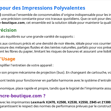
 pour des Impressions Polyvalentes
)
constitue l'ensemble de consommables d'origine indispensable pour les i
t une précision constante pour vos travaux quotidiens. Que ce soit pour des
e-boutique.com
, cet ensemble est la solution idéale pour maintenir la qua
récision
ats équilibrés sur une grande variété de supports :
s aux contours précis et une densité de noir élevée, idéale pour vos courrier
assure des mélanges fluides et des teintes naturelles, parfaits pour vos prése
es fibres du papier, limitant les risques de bavures et assurant une lisibili
d'Usage
ifier l'entretien de votre appareil :
 son propre mécanisme de projection (bus). En changeant de cartouche, vous
t testés pour fonctionner en parfaite harmonie avec le système d'entraî
mique. place rapide et propre, tandis que le logiciel de l'imprimante assure
Encre-boutique.com ?
e avec les imprimantes
Lexmark X2470, X2500, X2530, X2550, Z845 et Z1300
garantissent le respect des normes de performance prévues par le construc