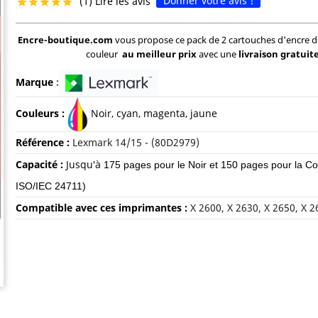
Donner votre avis !
(1) Lire les avis





Encre-boutique.com
vous propose ce pack de 2 cartouches d'encre d
couleur
au meilleur prix
avec une
livraison gratuit
Marque
:
Couleurs :
Noir, c
yan, magenta, jaune
Référence :
Lexmark 14/15 - (80D2979)
Capacité :
Jusqu'à
175 pages pour le Noir et 150 pages pour la Co
ISO/IEC 24711)
Compatible avec ces imprimantes :
X 2600, X 2630, X 2650, X 2