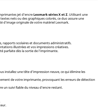
mprimantes jet d'encre
Lexmark séries X et Z
. Utilisant une
 textes nets ou des graphiques colorés, ce duo assure une
lité d'image originale de votre matériel Lexmark.
s, rapports scolaires et documents administratifs.
ntations illustrées et vos impressions créatives.
té parfaite dès la sortie de l'imprimante.
 installez une tête d'impression neuve, ce qui élimine les
nement de votre imprimante, provoquant les erreurs de détection
 un suivi fiable du niveau d'encre restant.
.
teur.