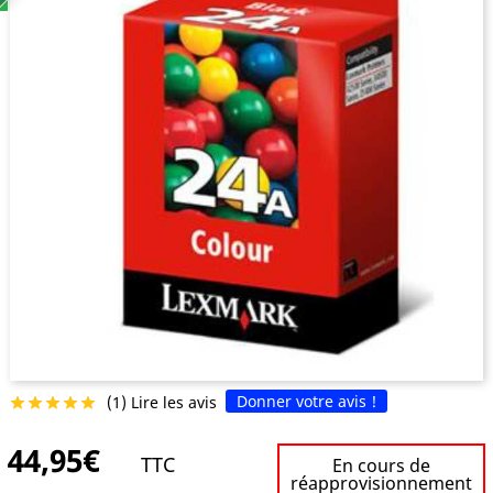
Donner votre avis !
(1) Lire les avis





44,95€
TTC
En cours de
réapprovisionnement