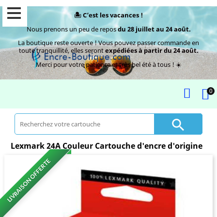
🏝️ C’est les vacances !
Nous prenons un peu de repos
du 28 juillet au 24 août.
La boutique reste ouverte ! Vous pouvez passer commande en
toute tranquillité, elles seront
expédiées à partir du 24 août.
Merci pour votre patience et très bel été à tous ! ☀️
0

Lexmark 24A Couleur Cartouche d'encre d'origine
LIVRAISON OFFERTE