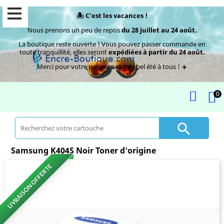
🏝️ C’est les vacances !
Nous prenons un peu de repos
du 28 juillet au 24 août.
La boutique reste ouverte ! Vous pouvez passer commande en
toute tranquillité, elles seront
expédiées à partir du 24 août.
Merci pour votre patience et très bel été à tous ! ☀️
0

Samsung K404S Noir Toner d'origine
LIVRAISON OFFERTE