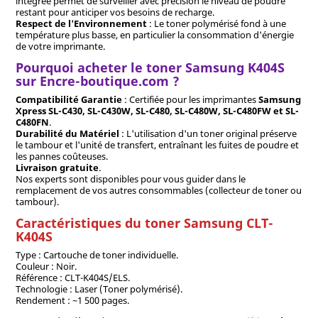
intégrée permet de surveiller avec précision le niveau de poudre
restant pour anticiper vos besoins de recharge.
Respect de l'Environnement
: Le toner polymérisé fond à une
température plus basse, en particulier la consommation d'énergie
de votre imprimante.
Pourquoi acheter le toner Samsung K404S
sur Encre-boutique.com ?
Compatibilité Garantie
: Certifiée pour les imprimantes
Samsung
Xpress SL-C430, SL-C430W, SL-C480, SL-C480W, SL-C480FW et SL-
C480FN
.
Durabilité du Matériel
: L'utilisation d'un toner original préserve
le tambour et l'unité de transfert, entraînant les fuites de poudre et
les pannes coûteuses.
Livraison gratuite
.
Nos experts sont disponibles pour vous guider dans le
remplacement de vos autres consommables (collecteur de toner ou
tambour).
Caractéristiques du toner Samsung CLT-
K404S
Type : Cartouche de toner individuelle.
Couleur : Noir.
Référence : CLT-K404S/ELS.
Technologie : Laser (Toner polymérisé).
Rendement : ~1 500 pages.