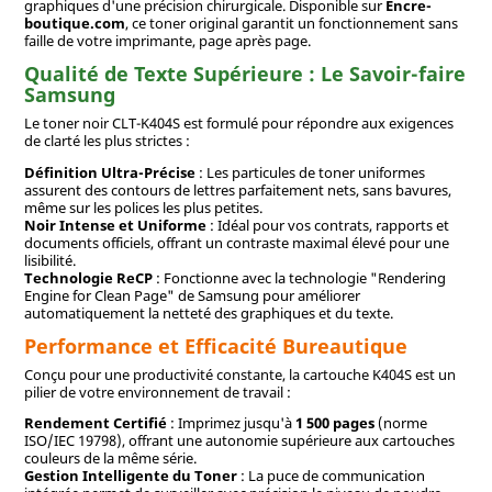
graphiques d'une précision chirurgicale. Disponible sur
Encre-
boutique.com
, ce toner original garantit un fonctionnement sans
faille de votre imprimante, page après page.
Qualité de Texte Supérieure : Le Savoir-faire
Samsung
Le toner noir CLT-K404S est formulé pour répondre aux exigences
de clarté les plus strictes :
Définition Ultra-Précise
: Les particules de toner uniformes
assurent des contours de lettres parfaitement nets, sans bavures,
même sur les polices les plus petites.
Noir Intense et Uniforme
: Idéal pour vos contrats, rapports et
documents officiels, offrant un contraste maximal élevé pour une
lisibilité.
Technologie ReCP
: Fonctionne avec la technologie "Rendering
Engine for Clean Page" de Samsung pour améliorer
automatiquement la netteté des graphiques et du texte.
Performance et Efficacité Bureautique
Conçu pour une productivité constante, la cartouche K404S est un
pilier de votre environnement de travail :
Rendement Certifié
: Imprimez jusqu'à
1 500 pages
(norme
ISO/IEC 19798), offrant une autonomie supérieure aux cartouches
couleurs de la même série.
Gestion Intelligente du Toner
: La puce de communication