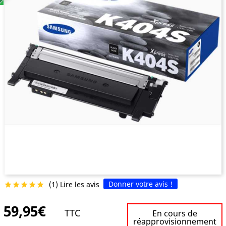
Donner votre avis !
(1) Lire les avis





59,95€
TTC
En cours de
réapprovisionnement