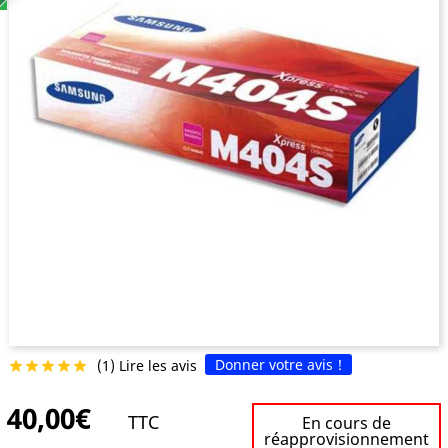
Donner votre avis !
(1) Lire les avis





40,00€
TTC
En cours de
réapprovisionnement