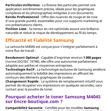
Particules Uniformes
: La finesse des particules permet une
application extrêmement précise, idéale pour les graphiques
complexes et les photographies intégrées à vos documents.
Rendu Professionnel
: Offre des nuances de rouge et de rose
d'une grande pureté, essentielles pour vos supports marketing et
vos présentations clients.
Finition Lisse
: Sa teneur en cire optimisée assure une brillance
naturelle et réduit le risque de développement au fil du temps.
Efficacité et Fiabilité Samsung
La cartouche M404S est conçue pour s'intégrer parfaitement à
votre flux de travail :
Rendement Optimal
: Capable d'imprimer environ
1 000 pages
(norme ISO/IEC 19798), elle offre une autonomie parfaitement
adaptée aux petites et moyennes entreprises.
Technologie ReCP
: La technologie exclusive de Samsung améliore
automatiquement la lisibilité des impressions en affinant les
contours des éléments graphiques de couleur.
Changement Rapide
: Le système de remplacement intuitif vous
permet de récupérer vos impressions en quelques secondes, sans
contact avec la poudre de toner.
Pourquoi acheter le toner Samsung M404S
sur Encre-boutique.com ?
Compatibilité Garantie
: Certifiée pour les modèles
Samsung