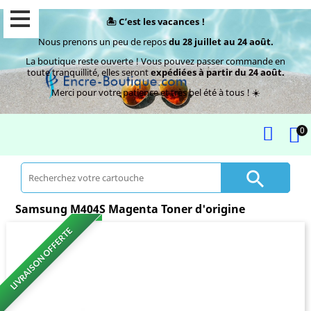
🏝️ C’est les vacances !
Nous prenons un peu de repos
du 28 juillet au 24 août.
La boutique reste ouverte ! Vous pouvez passer commande en
toute tranquillité, elles seront
expédiées à partir du 24 août.
Merci pour votre patience et très bel été à tous ! ☀️
0

Samsung M404S Magenta Toner d'origine
LIVRAISON OFFERTE