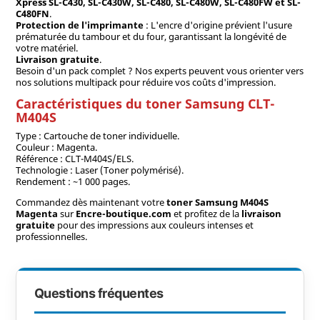
Xpress SL-C430, SL-C430W, SL-C480, SL-C480W, SL-C480FW et SL-
C480FN
.
Protection de l'imprimante
: L'encre d'origine prévient l'usure
prématurée du tambour et du four, garantissant la longévité de
votre matériel.
Livraison gratuite
.
Besoin d'un pack complet ? Nos experts peuvent vous orienter vers
nos solutions multipack pour réduire vos coûts d'impression.
Caractéristiques du toner Samsung CLT-
M404S
Type : Cartouche de toner individuelle.
Couleur : Magenta.
Référence : CLT-M404S/ELS.
Technologie : Laser (Toner polymérisé).
Rendement : ~1 000 pages.
Commandez dès maintenant votre
toner Samsung M404S
Magenta
sur
Encre-boutique.com
et profitez de la
livraison
gratuite
pour des impressions aux couleurs intenses et
professionnelles.
Questions fréquentes