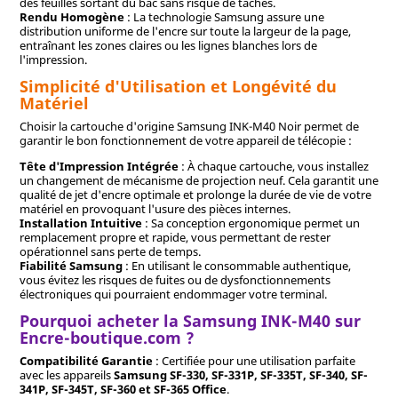
des feuilles sortant du bac sans risque de taches.
Rendu Homogène
: La technologie Samsung assure une
distribution uniforme de l'encre sur toute la largeur de la page,
entraînant les zones claires ou les lignes blanches lors de
l'impression.
Simplicité d'Utilisation et Longévité du
Matériel
Choisir la cartouche d'origine Samsung INK-M40 Noir permet de
garantir le bon fonctionnement de votre appareil de télécopie :
Tête d'Impression Intégrée
: À chaque cartouche, vous installez
un changement de mécanisme de projection neuf. Cela garantit une
qualité de jet d'encre optimale et prolonge la durée de vie de votre
matériel en provoquant l'usure des pièces internes.
Installation Intuitive
: Sa conception ergonomique permet un
remplacement propre et rapide, vous permettant de rester
opérationnel sans perte de temps.
Fiabilité Samsung
: En utilisant le consommable authentique,
vous évitez les risques de fuites ou de dysfonctionnements
électroniques qui pourraient endommager votre terminal.
Pourquoi acheter la Samsung INK-M40 sur
Encre-boutique.com ?
Compatibilité Garantie
: Certifiée pour une utilisation parfaite
avec les appareils
Samsung SF-330, SF-331P, SF-335T, SF-340, SF-
341P, SF-345T, SF-360 et SF-365 Office
.