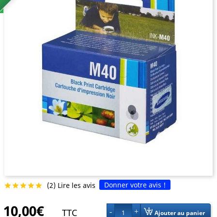
Donner votre avis !
(2) Lire les avis





10,00€
TTC
1
Ajouter au panier