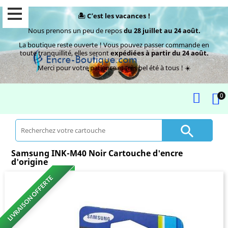
🏝️ C’est les vacances !
Nous prenons un peu de repos
du 28 juillet au 24 août.
La boutique reste ouverte ! Vous pouvez passer commande en
toute tranquillité, elles seront
expédiées à partir du 24 août.
Merci pour votre patience et très bel été à tous ! ☀️
0

Samsung INK-M40 Noir Cartouche d'encre
d'origine
LIVRAISON OFFERTE