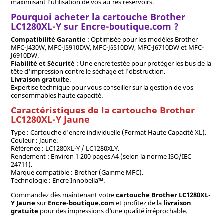
maximisant l'utilisation de vos autres réservoirs.
Pourquoi acheter la cartouche Brother
LC1280XL-Y sur Encre-boutique.com ?
Compatibilité Garantie
: Optimisée pour les modèles Brother
MFC-J430W, MFC-J5910DW, MFC-J6510DW, MFC-J6710DW et MFC-
J6910DW.
Fiabilité et Sécurité
: Une encre testée pour protéger les bus de la
tête d'impression contre le séchage et l'obstruction.
Livraison gratuite
.
Expertise technique pour vous conseiller sur la gestion de vos
consommables haute capacité.
Caractéristiques de la cartouche Brother
LC1280XL-Y Jaune
Type : Cartouche d'encre individuelle (Format Haute Capacité XL).
Couleur : Jaune.
Référence : LC1280XL-Y / LC1280XLY.
Rendement : Environ 1 200 pages A4 (selon la norme ISO/IEC
24711).
Marque compatible : Brother (Gamme MFC).
Technologie : Encre Innobella™.
Commandez dès maintenant votre
cartouche Brother LC1280XL-
Y Jaune
sur
Encre-boutique.com
et profitez de la
livraison
gratuite
pour des impressions d'une qualité irréprochable.