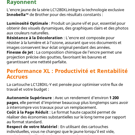
Rayonnent
L'encre jaune de la série LC1280XLintègre la technologie exclusive
Innobella™
de Brother pour des résultats constants :
Luminosité Optimale
: Produit un jaune vif et pur, essentiel pour
obtenir des visuels dynamiques, des graphiques clairs et des photos
aux couleurs naturelles.
Résistance à la Décoloration
: L'encre est composée pour
résister à la lumière et à l'ozone, assurant que vos documents et
images conservent leur éclat original pendant des années.
Finesse de Jet
: La composition chimique de l'encre permet une
projection précise des gouttes, favorisant les bavures et
garantissant une netteté parfaite.
Performance XL : Productivité et Rentabilité
Accrues
La cartouche LC1280XL-Y est pensée pour optimiser votre flux de
travail et votre budget :
Autonomie Supérieure
: Avec un rendement d'environ
1 200
pages
, elle permet d'imprimer beaucoup plus longtemps sans avoir
à interrompre vos travaux pour un remplacement.
Coût à la Page Réduit
: Le format haute capacité permet de
réaliser des économies substantielles sur le long terme par rapport
au format standard.
Respect de votre Matériel
: En utilisant des cartouches
individuelles, vous ne changez que le jaune lorsqu'il est vide,