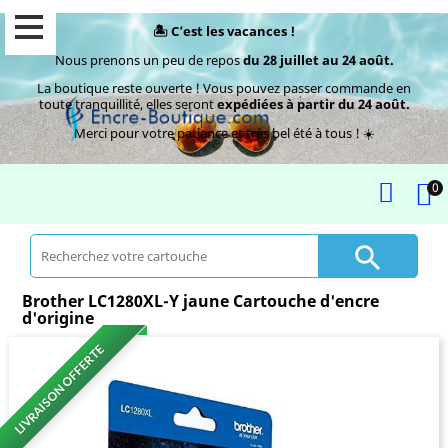
🏝️ C’est les vacances !
Nous prenons un peu de repos
du 28 juillet au 24 août.
La boutique reste ouverte ! Vous pouvez passer commande en
toute tranquillité, elles seront
expédiées à partir du 24 août.
Merci pour votre patience et très bel été à tous ! ☀️
0

Brother LC1280XL-Y jaune Cartouche d'encre
d'origine
LIVRAISON OFFERTE