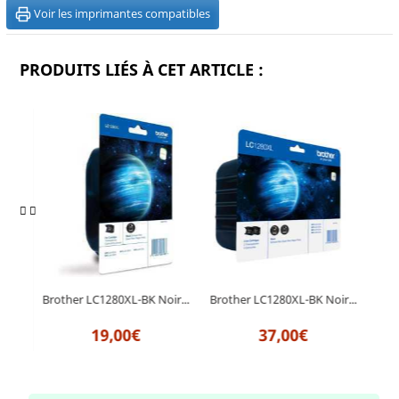
Voir les imprimantes compatibles
PRODUITS LIÉS À CET ARTICLE :
M
Brother LC1280XL-BK Noir...
Brother LC1280XL-BK Noir...
Bro
19,00€
37,00€