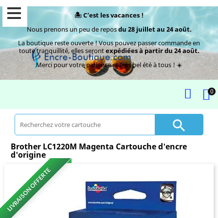
🏝️ C’est les vacances !
Nous prenons un peu de repos
du 28 juillet au 24 août.
La boutique reste ouverte ! Vous pouvez passer commande en
toute tranquillité, elles seront
expédiées à partir du 24 août.
Merci pour votre patience et très bel été à tous ! ☀️
0

Brother LC1220M Magenta Cartouche d'encre
d'origine
LIVRAISON OFFERTE