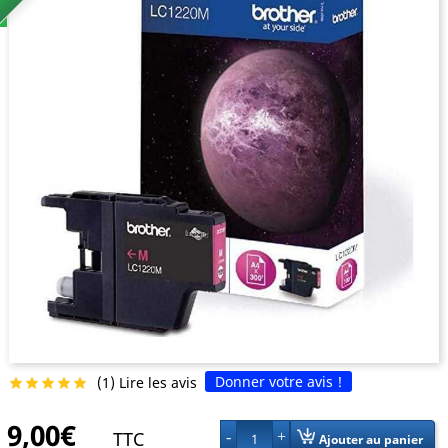
Donner votre avis !
(1) Lire les avis





9,00€
TTC
1
Ajouter au panier