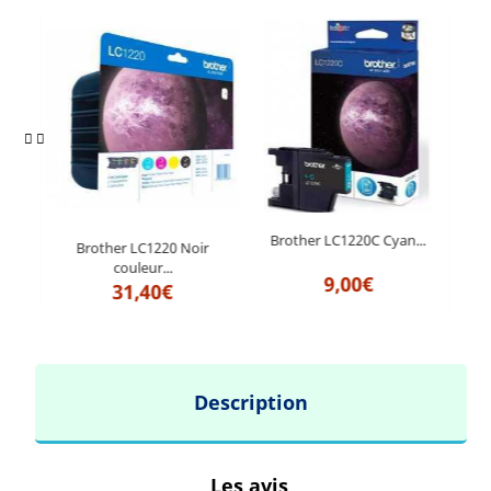
...
Brother LC1220C Cyan...
Brother LC1220 Noir
couleur...
9,00€
31,40€
Description
Les avis