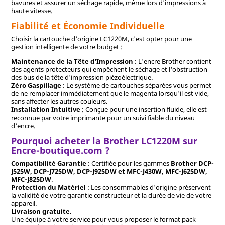
bavures et assurer un séchage rapide, même lors d'impressions à
haute vitesse.
Fiabilité et Économie Individuelle
Choisir la cartouche d'origine LC1220M, c'est opter pour une
gestion intelligente de votre budget :
Maintenance de la Tête d'Impression
: L'encre Brother contient
des agents protecteurs qui empêchent le séchage et l'obstruction
des bus de la tête d'impression piézoélectrique.
Zéro Gaspillage
: Le système de cartouches séparées vous permet
de ne remplacer immédiatement que le magenta lorsqu'il est vide,
sans affecter les autres couleurs.
Installation Intuitive
: Conçue pour une insertion fluide, elle est
reconnue par votre imprimante pour un suivi fiable du niveau
d'encre.
Pourquoi acheter la Brother LC1220M sur
Encre-boutique.com ?
Compatibilité Garantie
: Certifiée pour les gammes
Brother DCP-
J525W, DCP-J725DW, DCP-J925DW et MFC-J430W, MFC-J625DW,
MFC-J825DW
.
Protection du Matériel
: Les consommables d'origine préservent
la validité de votre garantie constructeur et la durée de vie de votre
appareil.
Livraison gratuite
.
Une équipe à votre service pour vous proposer le format pack