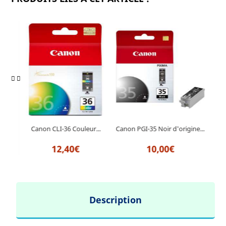
in
C
Canon CLI-36 Couleur...
Canon PGI-35 Noir d'origine...
12,40€
10,00€
Description