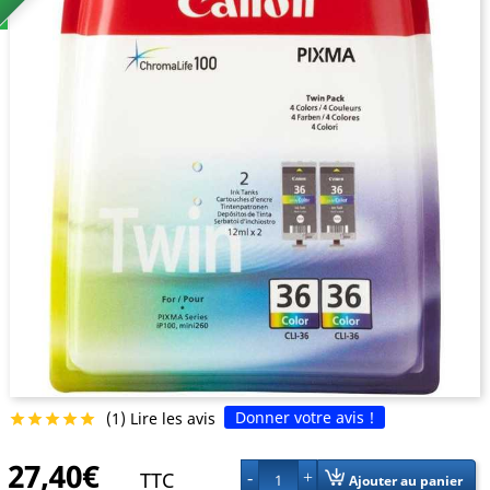
Donner votre avis !
(1) Lire les avis





27,40€
TTC
1
Ajouter au panier