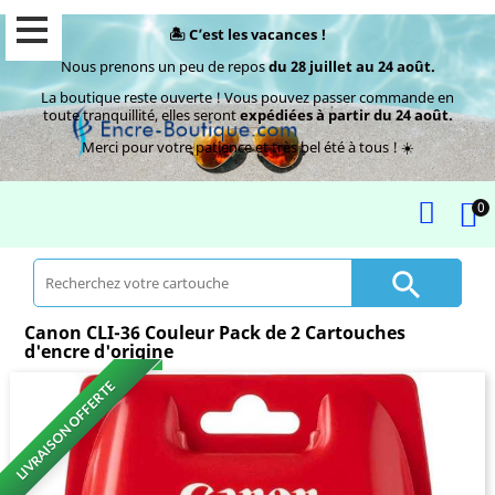
🏝️ C’est les vacances !
Nous prenons un peu de repos
du 28 juillet au 24 août.
La boutique reste ouverte ! Vous pouvez passer commande en
toute tranquillité, elles seront
expédiées à partir du 24 août.
Merci pour votre patience et très bel été à tous ! ☀️
0

Canon CLI-36 Couleur Pack de 2 Cartouches
d'encre d'origine
LIVRAISON OFFERTE