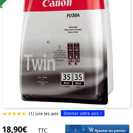
Donner votre avis !
(1) Lire les avis





18,90€
TTC
1
Ajouter au panier