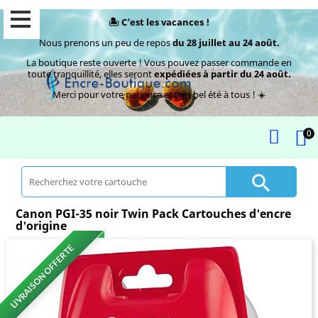
🏝️ C’est les vacances !
Nous prenons un peu de repos
du 28 juillet au 24 août.
La boutique reste ouverte ! Vous pouvez passer commande en
toute tranquillité, elles seront
expédiées à partir du 24 août.
Merci pour votre patience et très bel été à tous ! ☀️
0

Canon PGI-35 noir Twin Pack Cartouches d'encre
d'origine
LIVRAISON OFFERTE