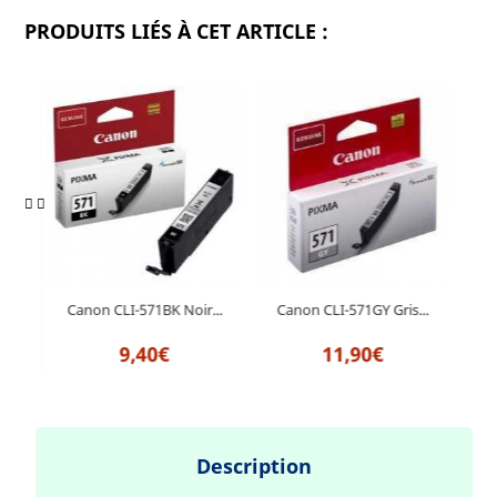
PRODUITS LIÉS À CET ARTICLE :
..
Canon CLI-571BK Noir...
Canon CLI-571GY Gris...
Can
9,40€
11,90€
Description