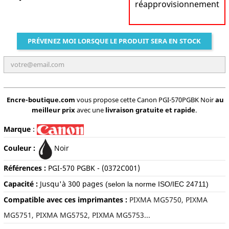
réapprovisionnement
PRÉVENEZ MOI LORSQUE LE PRODUIT SERA EN STOCK
Encre-boutique.com
vous propose cette Canon PGI-570PGBK Noir
au
meilleur prix
avec une
livraison gratuite et rapide
.
Marque
:
Couleur :
Noir
Références :
PGI-570 PGBK
- (0372C001)
Capacité :
J
usqu'à 300
pages
(selon la norme ISO/IEC 24711)
Compatible avec ces imprimantes :
PIXMA MG5750, PIXMA
MG5751, PIXMA MG5752, PIXMA MG5753...