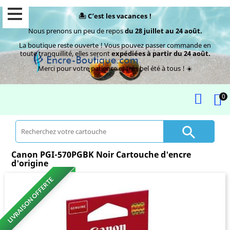
🏝️ C’est les vacances !
Nous prenons un peu de repos
du 28 juillet au 24 août.
La boutique reste ouverte ! Vous pouvez passer commande en
toute tranquillité, elles seront
expédiées à partir du 24 août.
Merci pour votre patience et très bel été à tous ! ☀️
0

Canon PGI-570PGBK Noir Cartouche d'encre
d'origine
LIVRAISON OFFERTE