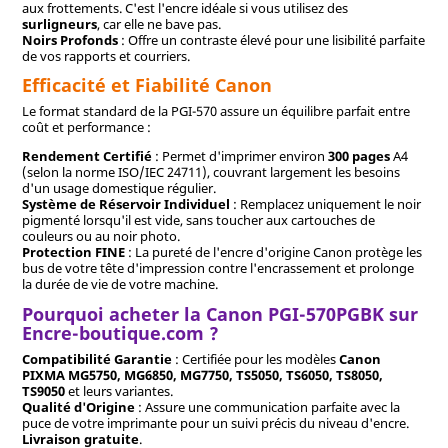
aux frottements. C'est l'encre idéale si vous utilisez des
surligneurs
, car elle ne bave pas.
Noirs Profonds
: Offre un contraste élevé pour une lisibilité parfaite
de vos rapports et courriers.
Efficacité et Fiabilité Canon
Le format standard de la PGI-570 assure un équilibre parfait entre
coût et performance :
Rendement Certifié
: Permet d'imprimer environ
300 pages
A4
(selon la norme ISO/IEC 24711), couvrant largement les besoins
d'un usage domestique régulier.
Système de Réservoir Individuel
: Remplacez uniquement le noir
pigmenté lorsqu'il est vide, sans toucher aux cartouches de
couleurs ou au noir photo.
Protection FINE
: La pureté de l'encre d'origine Canon protège les
bus de votre tête d'impression contre l'encrassement et prolonge
la durée de vie de votre machine.
Pourquoi acheter la Canon PGI-570PGBK sur
Encre-boutique.com ?
Compatibilité Garantie
: Certifiée pour les modèles
Canon
PIXMA MG5750, MG6850, MG7750, TS5050, TS6050, TS8050,
TS9050
et leurs variantes.
Qualité d'Origine
: Assure une communication parfaite avec la
puce de votre imprimante pour un suivi précis du niveau d'encre.
Livraison gratuite
.