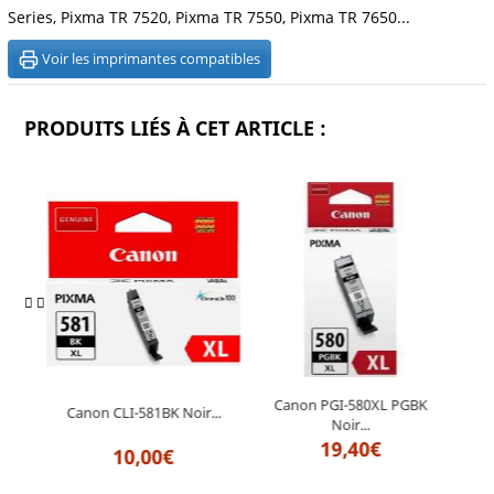
Series, Pixma TR 7520, Pixma TR 7550, Pixma TR 7650...
Voir les imprimantes compatibles
PRODUITS LIÉS À CET ARTICLE :
BK
Canon PGI-580XL PGBK
Canon CLI-581BK Noir...
Ca
Noir...
19,40€
10,00€