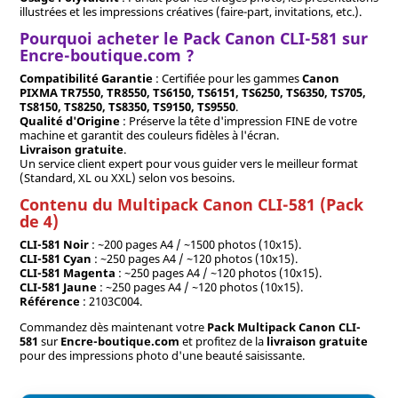
illustrées et les impressions créatives (faire-part, invitations, etc.).
Pourquoi acheter le Pack Canon CLI-581 sur
Encre-boutique.com ?
Compatibilité Garantie
: Certifiée pour les gammes
Canon
PIXMA TR7550, TR8550, TS6150, TS6151, TS6250, TS6350, TS705,
TS8150, TS8250, TS8350, TS9150, TS9550
.
Qualité d'Origine
: Préserve la tête d'impression FINE de votre
machine et garantit des couleurs fidèles à l'écran.
Livraison gratuite
.
Un service client expert pour vous guider vers le meilleur format
(Standard, XL ou XXL) selon vos besoins.
Contenu du Multipack Canon CLI-581 (Pack
de 4)
CLI-581 Noir
: ~200 pages A4 / ~1500 photos (10x15).
CLI-581 Cyan
: ~250 pages A4 / ~120 photos (10x15).
CLI-581 Magenta
: ~250 pages A4 / ~120 photos (10x15).
CLI-581 Jaune
: ~250 pages A4 / ~120 photos (10x15).
Référence
: 2103C004.
Commandez dès maintenant votre
Pack Multipack Canon CLI-
581
sur
Encre-boutique.com
et profitez de la
livraison gratuite
pour des impressions photo d'une beauté saisissante.