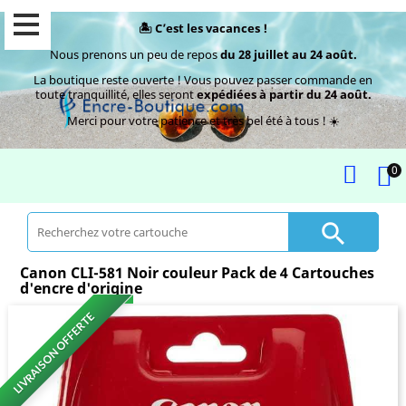
🏝️ C’est les vacances !
Nous prenons un peu de repos
du 28 juillet au 24 août.
La boutique reste ouverte ! Vous pouvez passer commande en
toute tranquillité, elles seront
expédiées à partir du 24 août.
Merci pour votre patience et très bel été à tous ! ☀️
0

Canon CLI-581 Noir couleur Pack de 4 Cartouches
d'encre d'origine
LIVRAISON OFFERTE