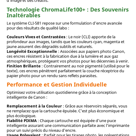
d'image et des créatifs.
Technologie ChromaLife100+ : Des Souvenirs
Inaltérables
Le système CLI-581 repose sur une formulation d'encre avancée
pour des résultats de qualité labo :
Couleurs Vives et Contrastées
: Le noir (CLI) apporte de la
profondeur aux images, tandis que les couleurs cyan, magenta et
jaune assurent des dégradés subtils et naturels.
Longévité Exceptionnelle
: Associées aux papiers photo Canon,
ces encres résistent à la fabrication due à la lumière et aux gaz
atmosphériques, protégeant vos photos pour les décennies à venir.
Finition Brillante
: Contrairement au noir pigmenté (utilisé pour le
texte), ces encres pénètrent parfaitement la couche réceptrice du
papier photo pour un rendu sans reflets parasites.
Performance et Gestion Individuelle
Optimisez votre utilisation quotidienne grâce à la conception
intelligente de Canon :
Remplacement à la Couleur
: Grâce aux réservoirs séparés, vous
ne remplacez que la cartouche épuisée. C'est plus économique et
plus écologique.
Fiabilité PIXMA
: Chaque cartouche est équipée d'une puce
intelligente assurant une communication parfaite avec l'imprimante
pour un suivi précis du niveau d'encre.
Usage Polyvalent
: Parfait pour les tirages photo, les présentations