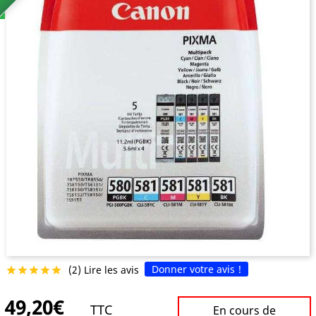
Donner votre avis !
(2) Lire les avis





49,20€
TTC
En cours de