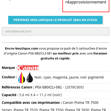
réapprovisionnement
PRÉVENEZ MOI LORSQUE LE PRODUIT SERA EN STOCK
Encre-boutique.com
vous propose ce pack de 5 cartouches d'encre
d'origine Canon PGI-580/CLI-581
au meilleur prix
avec une
livraison
gratuite et rapide
.
Marque
:
Couleur :
Noir, cyan, m
agenta, jaune, noir pigmenté
Références Canon :
- (2078C005)
PGI-580/CLI-581
Capacité
:
5
.6 ml X 4 + 11.2 ml (noir)
Compatible avec ces imprimantes :
Canon Pixma TR 7500
Series, Pixma TR 7520, Pixma TR 7550, Pixma TR 7650, Pixma TR