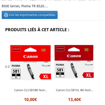
8500 Series, Pixma TR 8520....
Voir les imprimantes compatibles
PRODUITS LIÉS À CET ARTICLE :
BK
Canon CLI-581BK Noir...
Canon CLI-581XL BK Noir...
Can
10,00€
13,40€