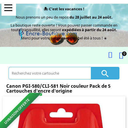
🏝️ C’est les vacances !
Nous prenons un peu de repos
du 28 juillet au 24 août.
La boutique reste ouverte ! Vous pouvez passer commande en
toute tranquillité, elles seront
expédiées à partir du 24 août.
Merci pour votre patience et très bel été à tous ! ☀️
0

Canon PGI-580/CLI-581 Noir couleur Pack de 5
Cartouches d'encre d'origine
LIVRAISON OFFERTE