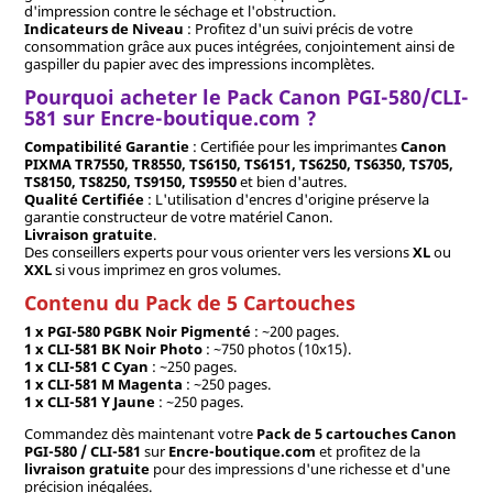
d'impression contre le séchage et l'obstruction.
Indicateurs de Niveau
: Profitez d'un suivi précis de votre
consommation grâce aux puces intégrées, conjointement ainsi de
gaspiller du papier avec des impressions incomplètes.
Pourquoi acheter le Pack Canon PGI-580/CLI-
581 sur Encre-boutique.com ?
Compatibilité Garantie
: Certifiée pour les imprimantes
Canon
PIXMA TR7550, TR8550, TS6150, TS6151, TS6250, TS6350, TS705,
TS8150, TS8250, TS9150, TS9550
et bien d'autres.
Qualité Certifiée
: L'utilisation d'encres d'origine préserve la
garantie constructeur de votre matériel Canon.
Livraison gratuite
.
Des conseillers experts pour vous orienter vers les versions
XL
ou
XXL
si vous imprimez en gros volumes.
Contenu du Pack de 5 Cartouches
1 x PGI-580 PGBK Noir Pigmenté
: ~200 pages.
1 x CLI-581 BK Noir Photo
: ~750 photos (10x15).
1 x CLI-581 C Cyan
: ~250 pages.
1 x CLI-581 M Magenta
: ~250 pages.
1 x CLI-581 Y Jaune
: ~250 pages.
Commandez dès maintenant votre
Pack de 5 cartouches Canon
PGI-580 / CLI-581
sur
Encre-boutique.com
et profitez de la
livraison gratuite
pour des impressions d'une richesse et d'une
précision inégalées.