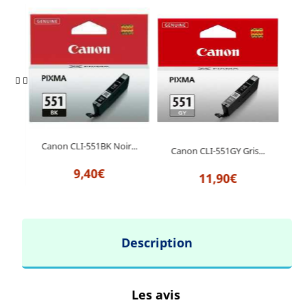
Canon CLI-551BK Noir...
Can
BK
Canon CLI-551GY Gris...
9,40€
11,90€
Description
Les avis