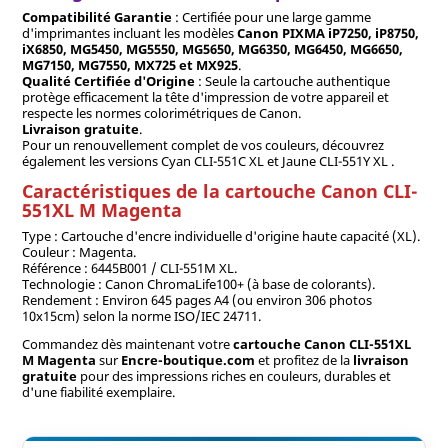
Compatibilité Garantie
: Certifiée pour une large gamme
d'imprimantes incluant les modèles
Canon PIXMA iP7250, iP8750,
iX6850, MG5450, MG5550, MG5650, MG6350, MG6450, MG6650,
MG7150, MG7550, MX725 et MX925
.
Qualité Certifiée d'Origine
: Seule la cartouche authentique
protège efficacement la tête d'impression de votre appareil et
respecte les normes colorimétriques de Canon.
Livraison gratuite
.
Pour un renouvellement complet de vos couleurs, découvrez
également les versions Cyan CLI-551C XL et Jaune CLI-551Y XL .
Caractéristiques de la cartouche Canon CLI-
551XL M Magenta
Type : Cartouche d'encre individuelle d'origine haute capacité (XL).
Couleur : Magenta.
Référence : 6445B001 / CLI-551M XL.
Technologie : Canon ChromaLife100+ (à base de colorants).
Rendement : Environ 645 pages A4 (ou environ 306 photos
10x15cm) selon la norme ISO/IEC 24711.
Commandez dès maintenant votre
cartouche Canon
CLI-551XL
M
Magenta
sur
Encre-boutique.com
et profitez de la
livraison
gratuite
pour des impressions riches en couleurs, durables et
d'une fiabilité exemplaire.