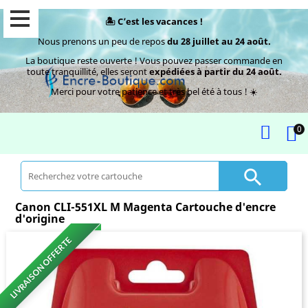
🏝️ C’est les vacances !
Nous prenons un peu de repos
du 28 juillet au 24 août.
La boutique reste ouverte ! Vous pouvez passer commande en
toute tranquillité, elles seront
expédiées à partir du 24 août.
Merci pour votre patience et très bel été à tous ! ☀️
0

Canon CLI-551XL M Magenta Cartouche d'encre
d'origine
LIVRAISON OFFERTE