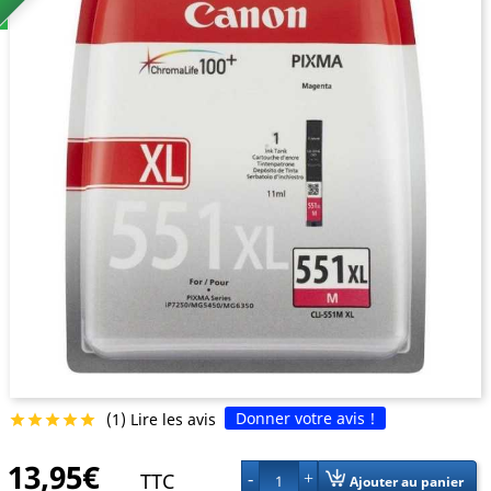
Donner votre avis !
(1) Lire les avis





13,95€
TTC
1
Ajouter au panier