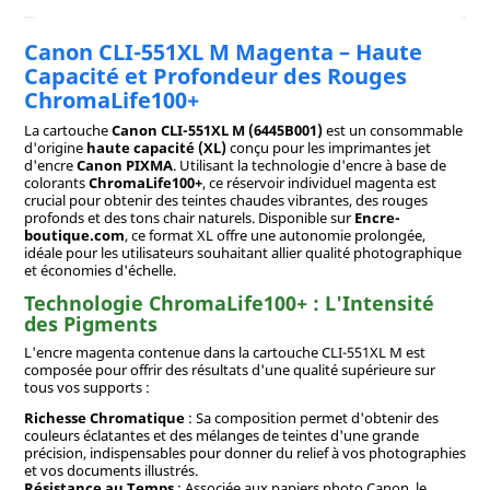
Canon CLI-551XL M Magenta – Haute
Capacité et Profondeur des Rouges
ChromaLife100+
La cartouche
Canon CLI-551XL M (6445B001)
est un consommable
d'origine
haute capacité (XL)
conçu pour les imprimantes jet
d'encre
Canon PIXMA
. Utilisant la technologie d'encre à base de
colorants
ChromaLife100+
, ce réservoir individuel magenta est
crucial pour obtenir des teintes chaudes vibrantes, des rouges
profonds et des tons chair naturels. Disponible sur
Encre-
boutique.com
, ce format XL offre une autonomie prolongée,
idéale pour les utilisateurs souhaitant allier qualité photographique
et économies d'échelle.
Technologie ChromaLife100+ : L'Intensité
des Pigments
L'encre magenta contenue dans la cartouche CLI-551XL M est
composée pour offrir des résultats d'une qualité supérieure sur
tous vos supports :
Richesse Chromatique
: Sa composition permet d'obtenir des
couleurs éclatantes et des mélanges de teintes d'une grande
précision, indispensables pour donner du relief à vos photographies
et vos documents illustrés.
Résistance au Temps
: Associée aux papiers photo Canon, le