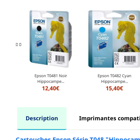
leur...
Epson T0481 Noir
Epson T0482 Cyan
Hippocampe...
Hippocampe...
12,40€
15,40€
Description
Imprimantes compati
Cartouches Epson Série T048 "Hippocam