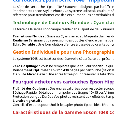
La série de cartouches Epson T048 (souvent désignée par la référen
imprimantes Epson Stylus Photo . Ce système utilise six couleurs 
référence pour transformer vos fichiers numériques en véritables ti
Technologie de Couleurs Étendue : Cyan clai
La force de la série Hippocampe réside dans l'ajout de deux nuance
Transitions Fluides
: Grâce au Cyan clair et au Magenta clair, les 
Réalisme Saisissant
: La précision des gouttes d'encre permet de 
Éclat Durable
: Une formulation d'encre à base de colorants conçu
Gestion Individuelle pour une Photograph
Le système T048 est basé sur des réservoirs séparés, ce qui présente
Zéro Gaspillage
: Vous ne remplacez que la couleur spécifique qui
Rendement Optimisé
: Environ
430 pages
par cartouche (selon l
Fiabilité MicroPiezo
: Une encre filtrée pour préserver la tête d'i
Pourquoi acheter vos cartouches Epson Hi
Fidélité des Couleurs
: Des encres calibrées pour respecter scrup
Séchage Rapide : Idéal pour manipuler vos tirages 10x15 ou A4 im
Protection Longue Durée : Vos photos résistent aux effets du temps
Livraison gratuite
.
Conseils d'experts pour choisir le papier photo Epson idéal (Premiu
Caractéristiques de la gamme Epson T048 C