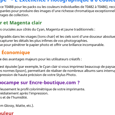
ce T048B pour les packs ou les couleurs individuelles de T0482 à T0486), rec
séparées pour produire des images d'une richesse chromatique exceptionnell
rages de collection.
r et Magenta clair
s cruciales aux côtés du Cyan, Magenta et Jaune traditionnels :
dégradés dans les visages (tons chair) et les ciels sont d'une douceur absolue
capturer les détails les plus infimes de vos photographies.
e pour pénétrer le papier photo et offrir une brillance incomparable.
ie Économique
 des avantages majeurs pour les utilisateurs créatifs :
 est épuisée (par exemple, le Cyan clair si vous imprimez beaucoup de paysa
es normes Epson), permettant de réaliser de nombreux albums sans interru
mpression de haute précision de votre Stylus Photo.
ppocampe sur Encre-boutique.com ?
uleusement le profil colorimétrique de votre imprimante.
médiatement après l'impression.
 et de l'humidité.
m Glossy, Matte, etc.).
ouleur