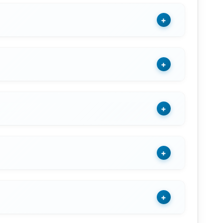
+
+
+
+
+