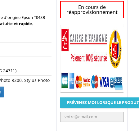
En cours de
réapprovisionnement
re d'origine Epson T048B
ratuite et rapide
.
C 24711)
Photo R200, Stylus Photo
s
PRÉVENEZ MOI LORSQUE LE PRODUI