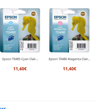
Epson T0485 Cyan Clair...
Epson T0486 Magenta Clair...
Epson 
11,40€
11,40€
urs