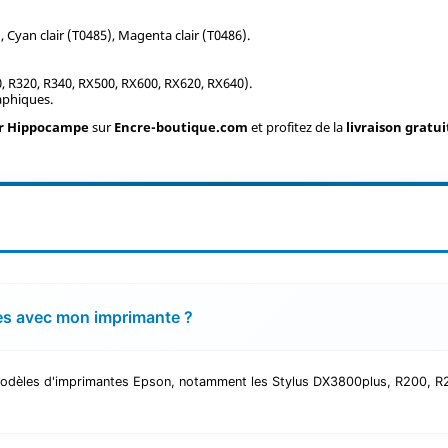
 Cyan clair (T0485), Magenta clair (T0486).
 R320, R340, RX500, RX600, RX620, RX640).
raphiques.
ur Hippocampe
sur
Encre-boutique.com
et profitez de la
livraison gratui
es avec mon imprimante ?
odèles d'imprimantes Epson, notamment les Stylus DX3800plus, R200, R22