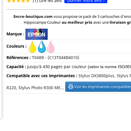
Donner votre avis !
(1) Lire les avis





Encre-boutique.com
vous propose ce pack de 3 cartouches d'enc
Hippocampe Couleur
au meilleur prix
avec une
livraison g
Marque
:
Couleurs :
Références :
T048B - (C13T048B4010)
Capacité :
Jusqu'à 430 pages par couleur
(selon la norme ISO/IE
Compatible avec ces imprimantes :
Stylus DX3800plus, Stylus 
Voir les imprimantes compatible
R220, Stylus Photo R300 ME...