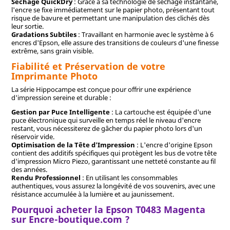
Séchage QuickDry
: Grâce à sa technologie de séchage instantané,
l'encre se fixe immédiatement sur le papier photo, présentant tout
risque de bavure et permettant une manipulation des clichés dès
leur sortie.
Gradations Subtiles
: Travaillant en harmonie avec le système à 6
encres d'Epson, elle assure des transitions de couleurs d'une finesse
extrême, sans grain visible.
Fiabilité et Préservation de votre
Imprimante Photo
La série Hippocampe est conçue pour offrir une expérience
d'impression sereine et durable :
Gestion par Puce Intelligente
: La cartouche est équipée d'une
puce électronique qui surveille en temps réel le niveau d'encre
restant, vous nécessiterez de gâcher du papier photo lors d'un
réservoir vide.
Optimisation de la Tête d'Impression
: L'encre d'origine Epson
contient des additifs spécifiques qui protègent les bus de votre tête
d'impression Micro Piezo, garantissant une netteté constante au fil
des années.
Rendu Professionnel
: En utilisant les consommables
authentiques, vous assurez la longévité de vos souvenirs, avec une
résistance accumulée à la lumière et au jaunissement.
Pourquoi acheter la Epson T0483 Magenta
sur Encre-boutique.com ?