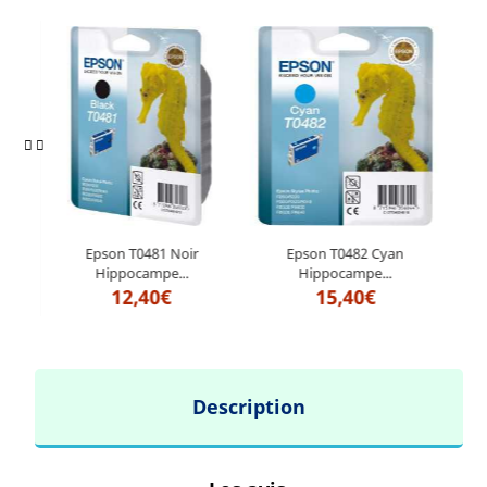
r...
Epson T0481 Noir
Epson T0482 Cyan
Hippocampe...
Hippocampe...
12,40€
15,40€
Description