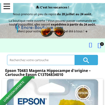
🏝️ C’est les vacances !
Nous prenons un peu de repos
du 28 juillet au 24 août.
La boutique reste ouverte ! Vous pouvez passer commande en
toute tranquillité, elles seront
expédiées à partir du 24 août.
Merci pour votre patience et très bel été à tous ! ☀️
0

Epson T0483 Magenta Hippocampe d'origine –
Cartouche Epson C13T04834010
LIVRAISON OFFERTE