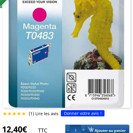
Donner votre avis !
(1) Lire les avis





12,40€
TTC
1
Ajouter au panier