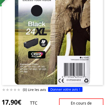
Donner votre avis !
(0) Lire les avis





17,90€
TTC
En cours de