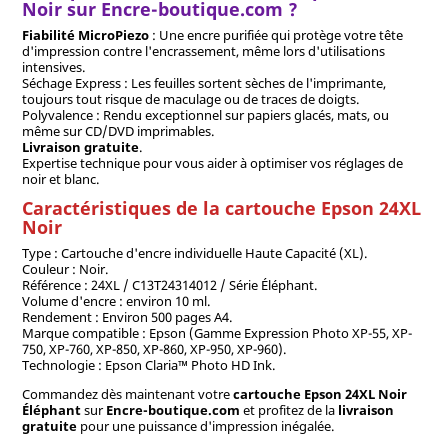
Noir sur Encre-boutique.com ?
Fiabilité MicroPiezo
: Une encre purifiée qui protège votre tête
d'impression contre l'encrassement, même lors d'utilisations
intensives.
Séchage Express : Les feuilles sortent sèches de l'imprimante,
toujours tout risque de maculage ou de traces de doigts.
Polyvalence : Rendu exceptionnel sur papiers glacés, mats, ou
même sur CD/DVD imprimables.
Livraison gratuite
.
Expertise technique pour vous aider à optimiser vos réglages de
noir et blanc.
Caractéristiques de la cartouche Epson 24XL
Noir
Type : Cartouche d'encre individuelle Haute Capacité (XL).
Couleur : Noir.
Référence : 24XL / C13T24314012 / Série Éléphant.
Volume d'encre : environ 10 ml.
Rendement : Environ 500 pages A4.
Marque compatible : Epson (Gamme Expression Photo XP-55, XP-
750, XP-760, XP-850, XP-860, XP-950, XP-960).
Technologie : Epson Claria™ Photo HD Ink.
Commandez dès maintenant votre
cartouche Epson 24XL Noir
Éléphant
sur
Encre-boutique.com
et profitez de la
livraison
gratuite
pour une puissance d'impression inégalée.