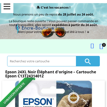
🏝️ C’est les vacances !
Nous prenons un peu de repos
du 28 juillet au 24 août.
La boutique reste ouverte ! Vous pouvez passer commande en
toute tranquillité, elles seront
expédiées à partir du 24 août.
Merci pour votre patience et très bel été à tous ! ☀️
0

Epson 24XL Noir Éléphant d'origine – Cartouche
Epson C13T24314012
LIVRAISON OFFERTE