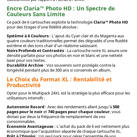
Encre Claria™ Photo HD : Un Spectre de
Couleurs Sans Limite
Ce pack de 6 cartouches exploite la technologie
Claria™ Photo HD
pour des tirages d'une fidélité absolue :
Système à 6 Couleurs
: L'ajout du Cyan clair et du Magenta aux
quatre couleurs traditionnelles permet des dégradés d'une fluidité
extrême et des tons chair d'un réalisme saisissant.
Noirs Profonds et Contrastés
: La cartouche noire XL assure une
densité parfaite pour vos photos en noir et blanc et une netteté
laser pour vos textes.
Durabilité Archive
: Vos souvenirs sont protégés contre la
longévité pendant plus de 300 ans si conservés en album.
Le Choix du Format XL : Rentabilité et
Productivité
Opter pour le Multipack 24XL est la stratégie la plus efficace pour les
utilisateurs intensifs :
Autonomie Record
: Avec des rendements allant jusqu'à
500
pages pour le noir
et
740 pages pour chaque couleur
, vous
divisez par deux la fréquence de remplacement de vos
consommables.
Économie Avantageuse
: L'achat du pack de 6 est nettement plus
économique que l'acquisition séparée de chaque cartouche XL.
Prêt à l'Emploi
: Un seul pack pour gérer l'ensemble de vos