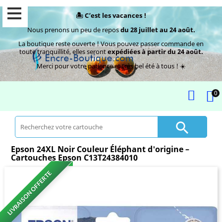
🏝️ C’est les vacances !
Nous prenons un peu de repos
du 28 juillet au 24 août.
La boutique reste ouverte ! Vous pouvez passer commande en
toute tranquillité, elles seront
expédiées à partir du 24 août.
Merci pour votre patience et très bel été à tous ! ☀️
0

Epson 24XL Noir Couleur Éléphant d'origine –
Cartouches Epson C13T24384010
LIVRAISON OFFERTE