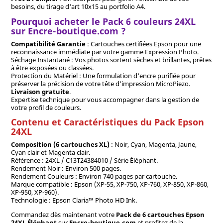
besoins, du tirage d'art 10x15 au portfolio A4.
Pourquoi acheter le Pack 6 couleurs 24XL
sur Encre-boutique.com ?
Compatibilité Garantie
: Cartouches certifiées Epson pour une
reconnaissance immédiate par votre gamme Expression Photo.
Séchage Instantané : Vos photos sortent sèches et brillantes, prêtes
à être exposées ou classées.
Protection du Matériel : Une formulation d'encre purifiée pour
préserver la précision de votre tête d'impression MicroPiezo.
Livraison gratuite
.
Expertise technique pour vous accompagner dans la gestion de
votre profil de couleurs.
Contenu et Caractéristiques du Pack Epson
24XL
Composition (6 cartouches XL)
: Noir, Cyan, Magenta, Jaune,
Cyan clair et Magenta clair.
Référence : 24XL / C13T24384010 / Série Éléphant.
Rendement Noir : Environ 500 pages.
Rendement Couleurs : Environ 740 pages par cartouche.
Marque compatible : Epson (XP-55, XP-750, XP-760, XP-850, XP-860,
XP-950, XP-960).
Technologie : Epson Claria™ Photo HD Ink.
Commandez dès maintenant votre
Pack de 6 cartouches Epson
24XL Éléphant
sur
Encre-boutique.com
et profitez de la