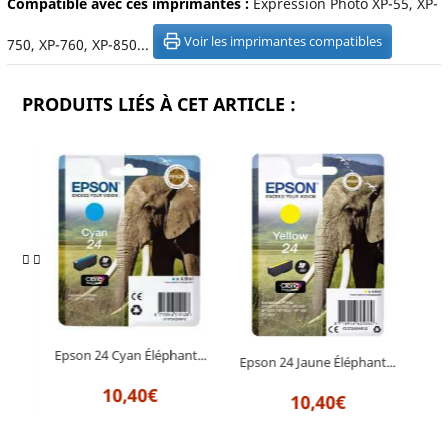
Compatible avec ces imprimantes :
Expression Photo XP-55, XP-
Voir les imprimantes compatibles
750, XP-760, XP-850...
PRODUITS LIÉS À CET ARTICLE :
Epson 24 Cyan Éléphant...
r...
Epson 24 Jaune Éléphant...
Ep
10,40€
10,40€