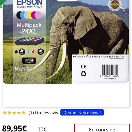
Donner votre avis !
(1) Lire les avis





89,95€
TTC
En cours de