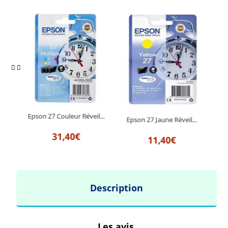
Epson 27 Couleur Réveil...
Eps
il...
Epson 27 Jaune Réveil...
31,40€
11,40€
Description
Les avis