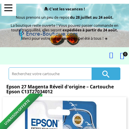
🏝️ C’est les vacances !
Nous prenons un peu de repos
du 28 juillet au 24 août.
La boutique reste ouverte ! Vous pouvez passer commande en
toute tranquillité, elles seront
expédiées à partir du 24 août.
Merci pour votre patience et très bel été à tous ! ☀️
0

Epson 27 Magenta Réveil d'origine – Cartouche
Epson C13T27034012
LIVRAISON OFFERTE