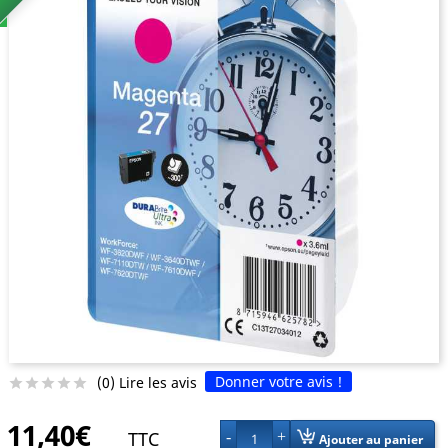
Donner votre avis !
(0) Lire les avis





11,40€
TTC
1
Ajouter au panier