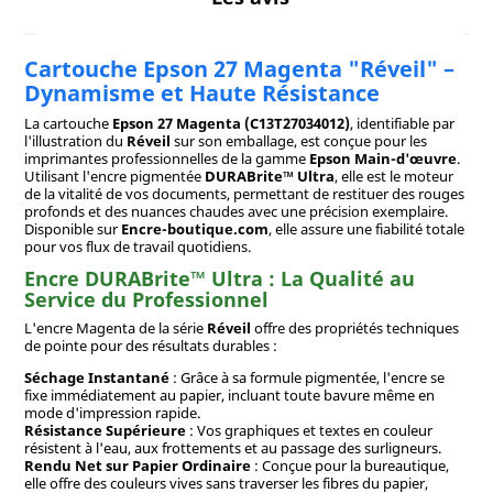
Cartouche Epson 27 Magenta "Réveil" –
Dynamisme et Haute Résistance
La cartouche
Epson 27 Magenta (C13T27034012)
, identifiable par
l'illustration du
Réveil
sur son emballage, est conçue pour les
imprimantes professionnelles de la gamme
Epson Main-d'œuvre
.
Utilisant l'encre pigmentée
DURABrite™ Ultra
, elle est le moteur
de la vitalité de vos documents, permettant de restituer des rouges
profonds et des nuances chaudes avec une précision exemplaire.
Disponible sur
Encre-boutique.com
, elle assure une fiabilité totale
pour vos flux de travail quotidiens.
Encre DURABrite™ Ultra : La Qualité au
Service du Professionnel
L'encre Magenta de la série
Réveil
offre des propriétés techniques
de pointe pour des résultats durables :
Séchage Instantané
: Grâce à sa formule pigmentée, l'encre se
fixe immédiatement au papier, incluant toute bavure même en
mode d'impression rapide.
Résistance Supérieure
: Vos graphiques et textes en couleur
résistent à l'eau, aux frottements et au passage des surligneurs.
Rendu Net sur Papier Ordinaire
: Conçue pour la bureautique,
elle offre des couleurs vives sans traverser les fibres du papier,