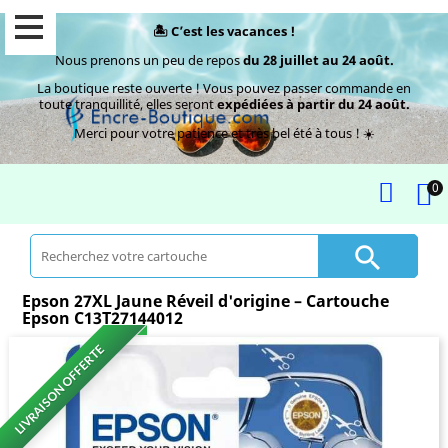
🏝️ C’est les vacances !
Nous prenons un peu de repos
du 28 juillet au 24 août.
La boutique reste ouverte ! Vous pouvez passer commande en
toute tranquillité, elles seront
expédiées à partir du 24 août.
Merci pour votre patience et très bel été à tous ! ☀️
0

Epson 27XL Jaune Réveil d'origine – Cartouche
Epson C13T27144012
LIVRAISON OFFERTE