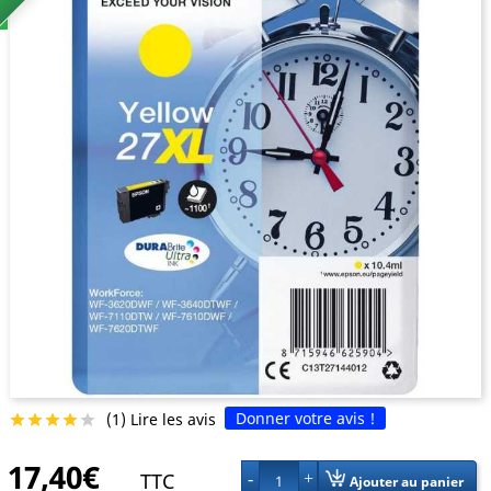
Donner votre avis !
(1) Lire les avis





17,40€
TTC
1
Ajouter au panier