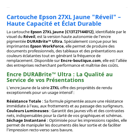
Cartouche Epson 27XL Jaune "Réveil" –
Haute Capacité et Éclat Durable
La cartouche
Epson 27XL Jaune (C13T27144012)
, identifiable par le
visuel du
Réveil
, est la version haute autonomie de l'encre
pigmentée
DURABrite™ Ultra
. Spécialement conçue pour les
imprimantes
Epson WorkForce
, elle permet de produire des
documents professionnels, des tableaux et des présentations aux
couleurs éclatantes tout en générant la fréquence de
remplacement. Disponible sur
Encre-boutique.com
, elle est l'alliée
des entreprises recherchant performance et maîtrise des coûts.
Encre DURABrite™ Ultra : La Qualité au
Service de vos Présentations
L'encre Jaune de la série
27XL
offre des propriétés de rendu
exceptionnels pour un usage intensif :
Résistance Totale
: Sa formule pigmentée assure une résistance
immédiate à l'eau, aux frottements et au passage des surligneurs.
Couleurs Lumineuses
: Garantit des jaunes vifs et des contrastes
nets, indispensables pour la clarté de vos graphiques et schémas.
Séchage Instantané
: Optimisée pour les impressions rapides, elle
permet de manipuler les documents dès leur sortie et de faciliter
l'impression recto-verso sans bavure.