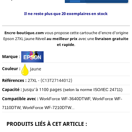
Il ne reste plus que 20 exemplaires en stock
Encre-boutique.com
vous propose cette cartouche d'encre d'origine
Epson 27XL Jaune Réveil
au meilleur prix
avec une
livraison gratuite
et rapide
.
Marque
:
Couleur :
Jaune
Références :
2
7XL
- (C13T27144012)
Capacité :
Jusqu'à 11
00 pages
(selon la norme ISO/IEC 24711)
Compatible avec :
WorkForce WF-3640DTWF, WorkForce WF-
7110DTW, WorkForce WF-7210DTW...
PRODUITS LIÉS À CET ARTICLE :