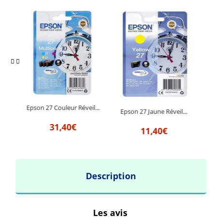
Epson 27 Couleur Réveil...
il...
Epson 27 Jaune Réveil...
Eps
31,40€
11,40€
Description
Les avis