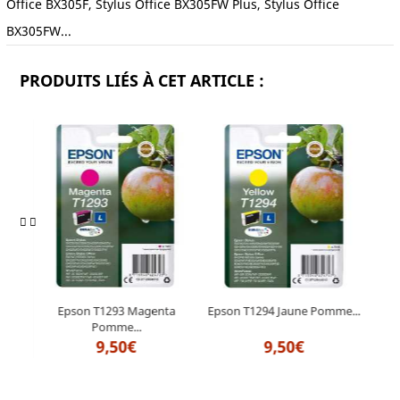
Office BX305F, Stylus Office BX305FW Plus, Stylus Office
BX305FW...
PRODUITS LIÉS À CET ARTICLE :
r...
Eps
Epson T1293 Magenta
Epson T1294 Jaune Pomme...
Pomme...
9,50€
9,50€