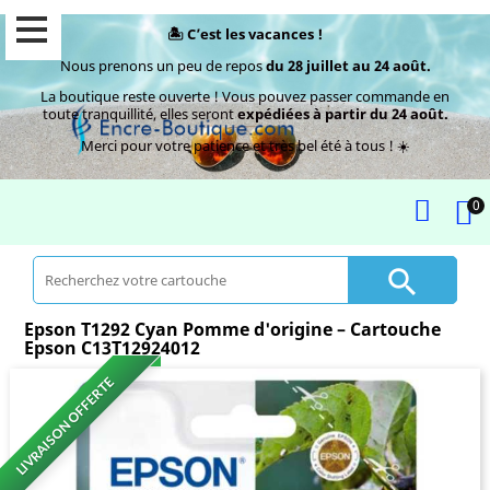
🏝️ C’est les vacances !
Nous prenons un peu de repos
du 28 juillet au 24 août.
La boutique reste ouverte ! Vous pouvez passer commande en
toute tranquillité, elles seront
expédiées à partir du 24 août.
Merci pour votre patience et très bel été à tous ! ☀️
0

Epson T1292 Cyan Pomme d'origine – Cartouche
Epson C13T12924012
LIVRAISON OFFERTE