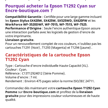
Pourquoi acheter la Epson T1292 Cyan sur
Encre-boutique.com ?
Compatibilité Garantie
: Certifiée pour une large gamme incluant
les
Epson Stylus SX420W, SX425W, SX525WD, SX620FW
et les
WorkForce WF-3520DWF, WF-7015, WF-7515, WF-7525
.
Performance d'Origine
: Seule l'encre authentique Epson assure
une interaction parfaite avec les logiciels de gestion d'encre de
votre imprimante.
Livraison gratuite
.
Pour un renouvellement complet de vos couleurs, n'oubliez pas les
cartouches T1291 (Noir) , T1293 (Magenta) et T1294 (Jaune) .
Caractéristiques de la cartouche Epson
T1292 Cyan
Type : Cartouche d'encre individuelle Haute Capacité (XL).
Couleur : Cyan.
Référence : C13T12924012 (Série Pomme).
Volume d'encre : 7 ml.
Rendement : Environ 475 pages selon la norme ISO/IEC 24711.
Commandez dès maintenant votre
cartouche Epson T1292 Cyan
Pomme
sur
Encre-boutique.com
et profitez de la
livraison
gratuite
pour des impressions couleur volumineuses et de haute
qualité.