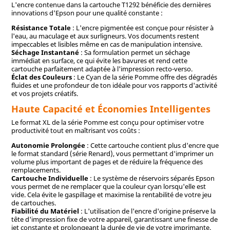
L'encre contenue dans la cartouche T1292 bénéficie des dernières
innovations d'Epson pour une qualité constante :
Résistance Totale
: L'encre pigmentée est conçue pour résister à
l'eau, au maculage et aux surligneurs. Vos documents restent
impeccables et lisibles même en cas de manipulation intensive.
Séchage Instantané
: Sa formulation permet un séchage
immédiat en surface, ce qui évite les bavures et rend cette
cartouche parfaitement adaptée à l'impression recto-verso.
Éclat des Couleurs
: Le Cyan de la série Pomme offre des dégradés
fluides et une profondeur de ton idéale pour vos rapports d'activité
et vos projets créatifs.
Haute Capacité et Économies Intelligentes
Le format XL de la série Pomme est conçu pour optimiser votre
productivité tout en maîtrisant vos coûts :
Autonomie Prolongée
: Cette cartouche contient plus d'encre que
le format standard (série Renard), vous permettant d'imprimer un
volume plus important de pages et de réduire la fréquence des
remplacements.
Cartouche Individuelle
: Le système de réservoirs séparés Epson
vous permet de ne remplacer que la couleur cyan lorsqu'elle est
vide. Cela évite le gaspillage et maximise la rentabilité de votre jeu
de cartouches.
Fiabilité du Matériel
: L'utilisation de l'encre d'origine préserve la
tête d'impression fixe de votre appareil, garantissant une finesse de
jet constante et prolongeant la durée de vie de votre imprimante.