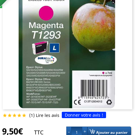
Donner votre avis !
(1) Lire les avis





9,50€
TTC
1
Ajouter au panier