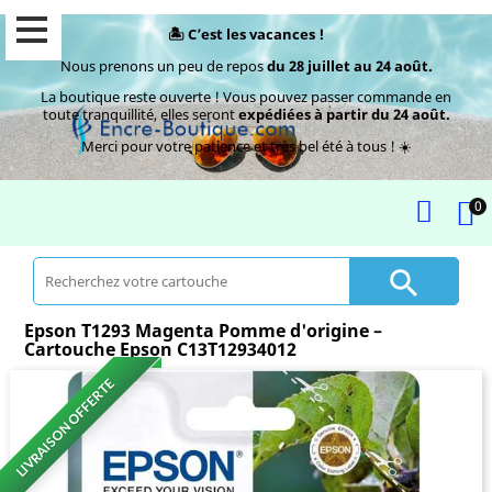
🏝️ C’est les vacances !
Nous prenons un peu de repos
du 28 juillet au 24 août.
La boutique reste ouverte ! Vous pouvez passer commande en
toute tranquillité, elles seront
expédiées à partir du 24 août.
Merci pour votre patience et très bel été à tous ! ☀️
0

Epson T1293 Magenta Pomme d'origine –
Cartouche Epson C13T12934012
LIVRAISON OFFERTE