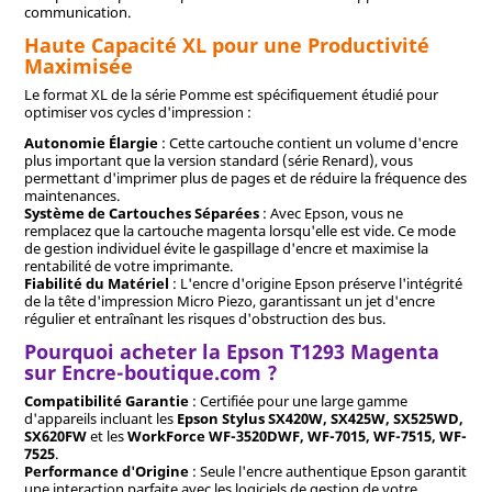
communication.
Haute Capacité XL pour une Productivité
Maximisée
Le format XL de la série Pomme est spécifiquement étudié pour
optimiser vos cycles d'impression :
Autonomie Élargie
: Cette cartouche contient un volume d'encre
plus important que la version standard (série Renard), vous
permettant d'imprimer plus de pages et de réduire la fréquence des
maintenances.
Système de Cartouches Séparées
: Avec Epson, vous ne
remplacez que la cartouche magenta lorsqu'elle est vide. Ce mode
de gestion individuel évite le gaspillage d'encre et maximise la
rentabilité de votre imprimante.
Fiabilité du Matériel
: L'encre d'origine Epson préserve l'intégrité
de la tête d'impression Micro Piezo, garantissant un jet d'encre
régulier et entraînant les risques d'obstruction des bus.
Pourquoi acheter la Epson T1293 Magenta
sur Encre-boutique.com ?
Compatibilité Garantie
: Certifiée pour une large gamme
d'appareils incluant les
Epson Stylus SX420W, SX425W, SX525WD,
SX620FW
et les
WorkForce WF-3520DWF, WF-7015, WF-7515, WF-
7525
.
Performance d'Origine
: Seule l'encre authentique Epson garantit
une interaction parfaite avec les logiciels de gestion de votre