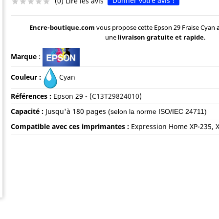
Donner votre avis !
(0) Lire les avis





Encre-boutique.com
vous propose cette Epson 29 Fraise Cyan
une
livraison gratuite et rapide
.
Marque
:
Couleur :
Cyan
Références :
Epson
29
- (
C13T29824010
)
Capacité :
Jusqu'à
180 pages
(selon la norme ISO/IEC 24711)
Compatible avec ces imprimantes :
Expression Home XP-235, X