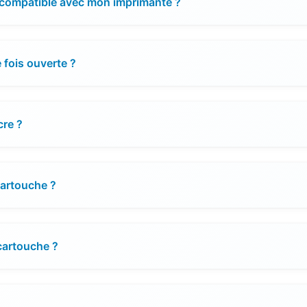
 compatible avec mon imprimante ?
 fois ouverte ?
cre ?
cartouche ?
 cartouche ?