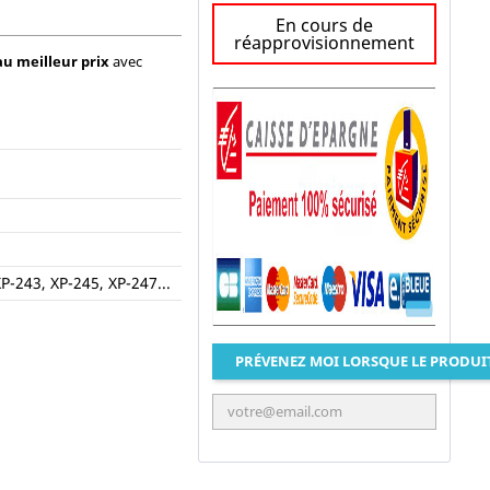
En cours de
réapprovisionnement
au meilleur prix
avec
P-243, XP-245, XP-247...
PRÉVENEZ MOI LORSQUE LE PRODUI