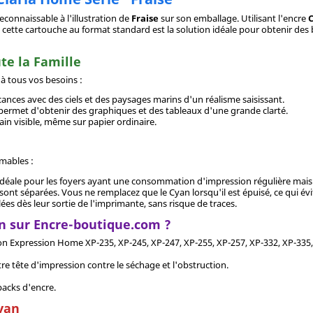
onnaissable à l'illustration de
Fraise
sur son emballage. Utilisant l'encre
, cette cartouche au format standard est la solution idéale pour obtenir des
te la Famille
 à tous vos besoins :
ances avec des ciels et des paysages marins d'un réalisme saisissant.
e permet d'obtenir des graphiques et des tableaux d'une grande clarté.
in visible, même sur papier ordinaire.
mmables :
 idéale pour les foyers ayant une consommation d'impression régulière mai
sont séparées. Vous ne remplacez que le Cyan lorsqu'il est épuisé, ce qui évi
es dès leur sortie de l'imprimante, sans risque de traces.
n sur Encre-boutique.com ?
 Expression Home XP-235, XP-245, XP-247, XP-255, XP-257, XP-332, XP-335, X
tre tête d'impression contre le séchage et l'obstruction.
packs d'encre.
Cyan