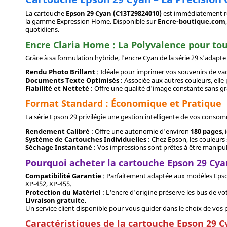
La cartouche
Epson 29 Cyan (C13T29824010)
est immédiatement rec
la gamme Expression Home. Disponible sur
Encre-boutique.com
quotidiens.
Encre Claria Home : La Polyvalence pour tou
Grâce à sa formulation hybride, l'encre Cyan de la série 29 s'adapte
Rendu Photo Brillant
: Idéale pour imprimer vos souvenirs de vac
Documents Texte Optimisés
: Associée aux autres couleurs, ell
Fiabilité et Netteté
: Offre une qualité d'image constante sans gra
Format Standard : Économique et Pratique
La série Epson 29 privilégie une gestion intelligente de vos conso
Rendement Calibré
: Offre une autonomie d'environ
180 pages
,
Système de Cartouches Individuelles
: Chez Epson, les couleurs 
Séchage Instantané
: Vos impressions sont prêtes à être manipulé
Pourquoi acheter la cartouche Epson 29 Cya
Compatibilité Garantie
: Parfaitement adaptée aux modèles Epson
XP-452, XP-455.
Protection du Matériel
: L'encre d'origine préserve les bus de vo
Livraison gratuite
.
Un service client disponible pour vous guider dans le choix de vos 
Caractéristiques de la cartouche Epson 29 