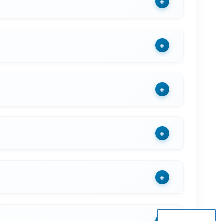
+
+
+
+
+
+