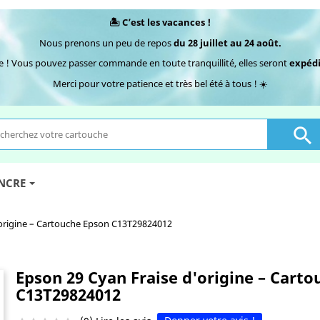
🏝️ C’est les vacances !
Nous prenons un peu de repos
du 28 juillet au 24 août.
e ! Vous pouvez passer commande en toute tranquillité, elles seront
expédi
Merci pour votre patience et très bel été à tous ! ☀️

ENCRE
'origine – Cartouche Epson C13T29824012
Epson 29 Cyan Fraise d'origine – Cart
C13T29824012