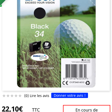
Donner votre avis !
(0) Lire les avis





22,10€
TTC
En cours de