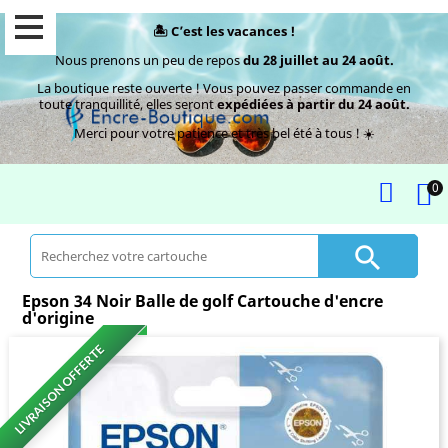
🏝️ C’est les vacances !
Nous prenons un peu de repos
du 28 juillet au 24 août.
La boutique reste ouverte ! Vous pouvez passer commande en
toute tranquillité, elles seront
expédiées à partir du 24 août.
Merci pour votre patience et très bel été à tous ! ☀️
0

Epson 34 Noir Balle de golf Cartouche d'encre
d'origine
LIVRAISON OFFERTE