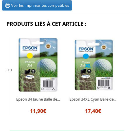
Voir les imprimantes compatibles
PRODUITS LIÉS À CET ARTICLE :
de...
Epso
Epson 34 Jaune Balle de...
Epson 34XL Cyan Balle de...
11,90€
17,40€