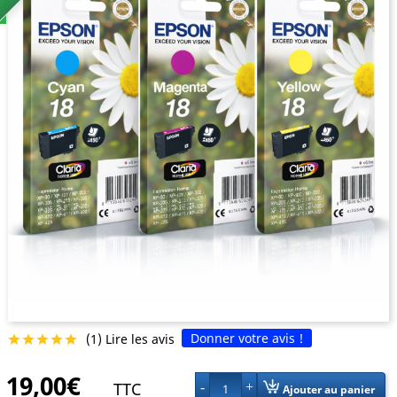
Donner votre avis !
(1) Lire les avis





19,00€
TTC
1
Ajouter au panier