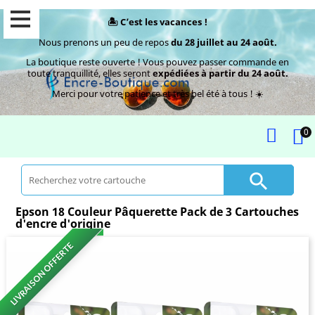
🏝️ C’est les vacances !
Nous prenons un peu de repos
du 28 juillet au 24 août.
La boutique reste ouverte ! Vous pouvez passer commande en
toute tranquillité, elles seront
expédiées à partir du 24 août.
Merci pour votre patience et très bel été à tous ! ☀️
0

Epson 18 Couleur Pâquerette Pack de 3 Cartouches
d'encre d'origine
LIVRAISON OFFERTE