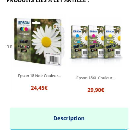
PRODUITS LIÉS À CET ARTICLE :
Epson 18 Noir Couleur...
r...
Epson 18XL Couleur...
E
24,45€
29,90€
Description