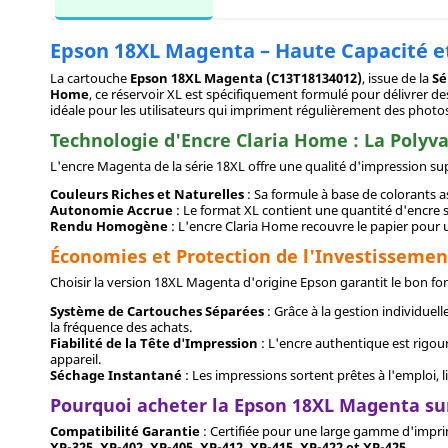
Epson 18XL Magenta – Haute Capacité et
La cartouche
Epson 18XL Magenta (C13T18134012)
, issue de la
Sé
Home
, ce réservoir XL est spécifiquement formulé pour délivrer 
idéale pour les utilisateurs qui impriment régulièrement des photo
Technologie d'Encre Claria Home : La Polyv
L'encre Magenta de la série 18XL offre une qualité d'impression s
Couleurs Riches et Naturelles
: Sa formule à base de colorants as
Autonomie Accrue
: Le format XL contient une quantité d'encre 
Rendu Homogène
: L'encre Claria Home recouvre le papier pour un
Économies et Protection de l'Investissemen
Choisir la version 18XL Magenta d'origine Epson garantit le bon 
Système de Cartouches Séparées
: Grâce à la gestion individuel
la fréquence des achats.
Fiabilité de la Tête d'Impression
: L'encre authentique est rigou
appareil.
Séchage Instantané
: Les impressions sortent prêtes à l'emploi,
Pourquoi acheter la Epson 18XL Magenta su
Compatibilité Garantie
: Certifiée pour une large gamme d'impr
XP-325, XP-402, XP-405, XP-412, XP-415, XP-422 et XP-425
.