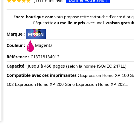
Donner votre avis !
(1) Lire les avis





Encre-boutique.com
vous propose cette cartouche d'encre d'ori
Pâquerette
au meilleur prix
avec une
livraison gratui
Marque
:
Couleur :
Magenta
Référence :
C13T18134012
Capacité
:
Jusqu'à 450
pages
(selon la norme ISO/IEC 24711)
Compatible avec ces imprimantes :
Expression Home XP-100 Sé
102 Expression Home XP-200 Série Expression Home XP-202...