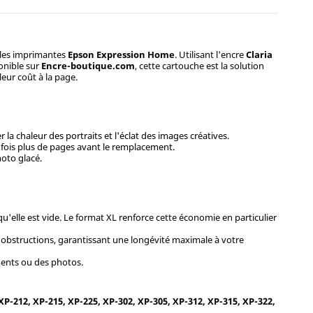
 les imprimantes
Epson Expression Home
. Utilisant l'encre
Claria
onible sur
Encre-boutique.com
, cette cartouche est la solution
eur coût à la page.
la chaleur des portraits et l'éclat des images créatives.
 fois plus de pages avant le remplacement.
hoto glacé.
u'elle est vide. Le format XL renforce cette économie en particulier
 obstructions, garantissant une longévité maximale à votre
ments ou des photos.
P-212, XP-215, XP-225, XP-302, XP-305, XP-312, XP-315, XP-322,