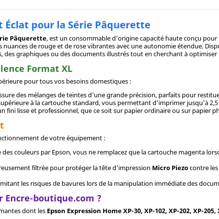
 Éclat pour la Série Pâquerette
rie Pâquerette
, est un consommable d'origine capacité haute conçu pour
des nuances de rouge et de rose vibrantes avec une autonomie étendue. Disp
s, des graphiques ou des documents illustrés tout en cherchant à optimiser l
alence Format XL
upérieure pour tous vos besoins domestiques :
sure des mélanges de teintes d'une grande précision, parfaits pour restituer 
supérieure à la cartouche standard, vous permettant d'imprimer jusqu'à 2,5
 fini lisse et professionnel, que ce soit sur papier ordinaire ou sur papier p
t
fonctionnement de votre équipement :
le des couleurs par Epson, vous ne remplacez que la cartouche magenta lorsq
reusement filtrée pour protéger la tête d'impression
Micro Piezo
contre les
 limitant les risques de bavures lors de la manipulation immédiate des docu
r Encre-boutique.com ?
imantes dont les
Epson Expression Home XP-30, XP-102, XP-202, XP-205, X