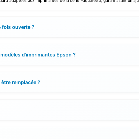
rd adaptées aux imprimantes de la série Pâquerette, garantissant un aju
 fois ouverte ?
es modèles d'imprimantes Epson ?
 être remplacée ?