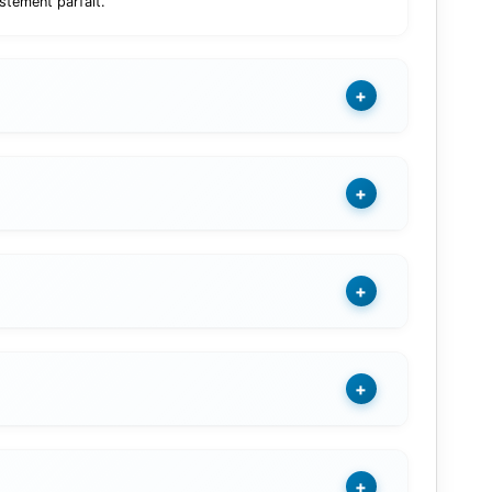
stement parfait.
+
+
+
+
+