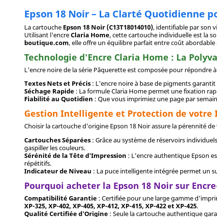
Epson 18 Noir – La Clarté Quotidienne p
La cartouche
Epson 18 Noir (C13T18014010)
, identifiable par son v
Utilisant l'encre
Claria Home
, cette cartouche individuelle est la 
boutique.com
, elle offre un équilibre parfait entre coût abordable
Technologie d'Encre Claria Home : La Polyv
L'encre noire de la série Pâquerette est composée pour répondre à d
Textes Nets et Précis
: L'encre noire à base de pigments garantit d
Séchage Rapide
: La formule Claria Home permet une fixation rapi
Fiabilité au Quotidien
: Que vous imprimiez une page par semaine 
Gestion Intelligente et Protection de votr
Choisir la cartouche d'origine Epson 18 Noir assure la pérennité de 
Cartouches Séparées
: Grâce au système de réservoirs individuel
gaspiller les couleurs.
Sérénité de la Tête d'Impression
: L'encre authentique Epson es
répétitifs.
Indicateur de Niveau
: La puce intelligente intégrée permet un s
Pourquoi acheter la Epson 18 Noir sur Encr
Compatibilité Garantie
: Certifiée pour une large gamme d'impr
XP-325, XP-402, XP-405, XP-412, XP-415, XP-422 et XP-425
.
Qualité Certifiée d'Origine
: Seule la cartouche authentique garan