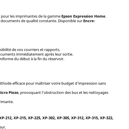
u pour les imprimantes de la gamme
Epson Expression Home
.
des documents de qualité constante. Disponible sur
Encre-
ibilité de vos courriers et rapports.
 documents immédiatement après leur sortie.
iforme du début à la fin du réservoir.
méthode efficace pour maîtriser votre budget d'impression sans
icro Piezo
, provoquant l'obstruction des bus et les nettoyages
rimante.
P-212, XP-215, XP-225, XP-302, XP-305, XP-312, XP-315, XP-322,
eur.