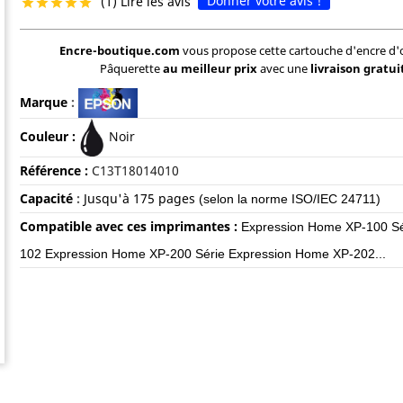
Donner votre avis !
(1) Lire les avis





Encre-boutique.com
vous propose cette cartouche d'encre d'
Pâquerette
au meilleur prix
avec une
livraison gratui
Marque
:
Couleur :
Noir
Référence :
C13T18014010
Capacité
:
Jusqu'à
175 pages
(selon la norme ISO/IEC 24711)
Compatible avec ces imprimantes :
Expression Home XP-100 Sé
102 Expression Home XP-200 Série Expression Home XP-202...