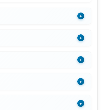
+
+
+
+
+