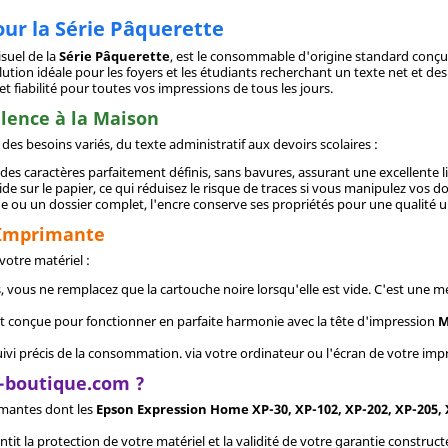
our la Série Pâquerette
isuel de la
Série Pâquerette
, est le consommable d'origine standard conç
solution idéale pour les foyers et les étudiants recherchant un texte net et 
 et fiabilité pour toutes vos impressions de tous les jours.
alence à la Maison
es besoins variés, du texte administratif aux devoirs scolaires :
es caractères parfaitement définis, sans bavures, assurant une excellente lis
de sur le papier, ce qui réduisez le risque de traces si vous manipulez vos
ou un dossier complet, l'encre conserve ses propriétés pour une qualité un
e Imprimante
votre matériel :
s, vous ne remplacez que la cartouche noire lorsqu'elle est vide. C'est une 
t conçue pour fonctionner en parfaite harmonie avec la tête d'impression
M
uivi précis de la consommation. via votre ordinateur ou l'écran de votre imp
e-boutique.com ?
imantes dont les
Epson Expression Home XP-30, XP-102, XP-202, XP-205, X
tit la protection de votre matériel et la validité de votre garantie construct