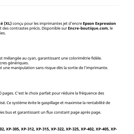
é (XL)
conçu pour les imprimantes jet d'encre
Epson Expression
t des contrastes précis. Disponible sur
Encre-boutique.com
, le
ies.
est mélangée au cyan, garantissant une colorimétrie fidèle.
ncres génériques.
 une manipulation sans risque dès la sortie de l'imprimante.
pages. C'est le choix parfait pour réduire la fréquence des
sé. Ce système évite le gaspillage et maximise la rentabilité de
es bus et garantissant un flux constant page après page.
2, XP-305, XP-312, XP-315, XP-322, XP-325, XP-402, XP-405, XP-