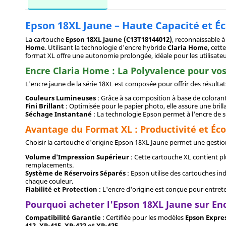
Epson 18XL Jaune – Haute Capacité et Éc
La cartouche
Epson 18XL Jaune (C13T18144012)
, reconnaissable à
Home
. Utilisant la technologie d'encre hybride
Claria Home
, cett
format XL offre une autonomie prolongée, idéale pour les utilisat
Encre Claria Home : La Polyvalence pour vo
L'encre jaune de la série 18XL est composée pour offrir des résultat
Couleurs Lumineuses
: Grâce à sa composition à base de colorants
Fini Brillant
: Optimisée pour le papier photo, elle assure une bril
Séchage Instantané
: La technologie Epson permet à l'encre de s
Avantage du Format XL : Productivité et É
Choisir la cartouche d'origine Epson 18XL Jaune permet une gesti
Volume d'Impression Supérieur
: Cette cartouche XL contient pl
remplacements.
Système de Réservoirs Séparés
: Epson utilise des cartouches ind
chaque couleur.
Fiabilité et Protection
: L'encre d'origine est conçue pour entrete
Pourquoi acheter l'Epson 18XL Jaune sur En
Compatibilité Garantie
: Certifiée pour les modèles
Epson Expres
412, XP-415, XP-422 et XP-425
.