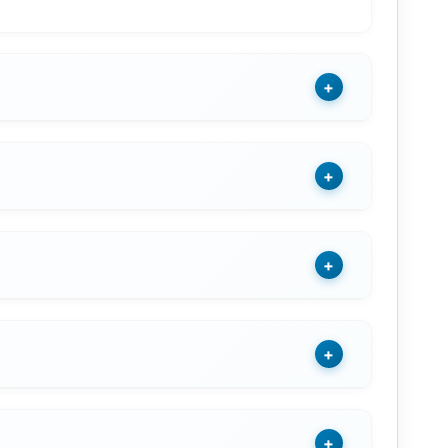
+
+
+
+
+