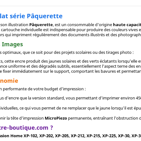
lat série Pâquerette
 son illustration
Pâquerette
, est un consommable d'origine
haute capacit
e cartouche individuelle est indispensable pour produire des couleurs vives e
eurs qui impriment régulièrement des documents illustrés et des photograph
s Images
s optimaux, que ce soit pour des projets scolaires ou des tirages photo :
, cette encre produit des jaunes solaires et des verts éclatants lorsqu'elle 
lance uniforme et des dégradés subtils, essentiellement l'aspect terne des e
e fixer immédiatement sur le support, comportant les bavures et permettant
conomie
on performante de votre budget d'impression :
us d'encre que la version standard, vous permettant d'imprimer environ 450 
ividuelles, ce qui vous permet de ne remplacer que le jaune lorsqu'il est épui
nir la tête d'impression
MicroPiezo
permanente, entraînant l'obstruction d
cre-boutique.com ?
sion Home XP-102, XP-202, XP-205, XP-212, XP-215, XP-225, XP-30, XP-30