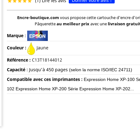
Donner votre avis !
(1) Lire les avis





Encre-boutique.com
vous propose cette cartouche d'encre d'or
Pâquerette
au meilleur prix
avec une
livraison gratui
Marque
:
Couleur :
Jaune
Référence :
C13T18144012
Capacité
:
Jusqu'à 450
pages
(selon la norme ISO/IEC 24711)
Compatible avec ces imprimantes :
Expression Home XP-100 Sé
102 Expression Home XP-200 Série Expression Home XP-202...