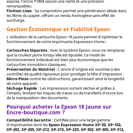
exposé, l'encre T1804 assure une clarté et une précision
remarquables.
Finition Lisse
: Sa composition permet une pénétration idéale dans
les fibres du papier, offrant un rendu homogène sans effet de
surcharge.
Gestion Économique et Fiabilité Epson
L'utilisation de la cartouche Epson 18 Jaune permet d'optimiser le
fonctionnement de votre imprimante Expression Home :
Cartouches Séparées
: Avec le système Epson, vous ne remplacez
que la couleur jaune lorsqu'elle est épuisée. Ce mode de
fonctionnement individuel est bien plus économique que les
cartouches monoblocs classiques.
Préservation du Matériel
: L'encre d'origine est soumise à des
contrôles de qualité rigoureux pour protéger la tête d'impression
Micro Piezo
contre les obstructions, garantissant ainsi la longévité
de votre appareil.
Séchage Rapide
: Les impressions sortent sèches et prêtes à
l'emploi, limitant les risques de traces ou de transferts d'encre lors
de la manipulation des documents.
Pourquoi acheter la Epson 18 Jaune sur
Encre-boutique.com ?
Compatibilité Garantie
: Certifiée pour une large gamme
d'imprimantes dont les
Epson Expression Home XP-30, XP-102,
XP-202, XP-205, XP-212, XP-215, XP-225, XP-302, XP-305, XP-312,