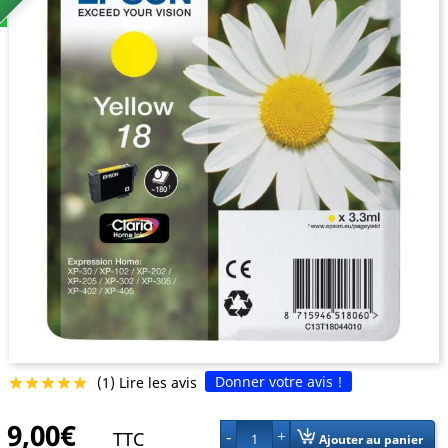
Donner votre avis !
(1) Lire les avis





9,00€
TTC
1
Ajouter au panier