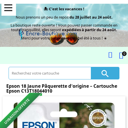
🏝️ C’est les vacances !
Nous prenons un peu de repos
du 28 juillet au 24 août.
La boutique reste ouverte ! Vous pouvez passer commande en
toute tranquillité, elles seront
expédiées à partir du 24 août.
Merci pour votre patience et très bel été à tous ! ☀️
0

Epson 18 Jaune Pâquerette d'origine – Cartouche
Epson C13T18044010
LIVRAISON OFFERTE