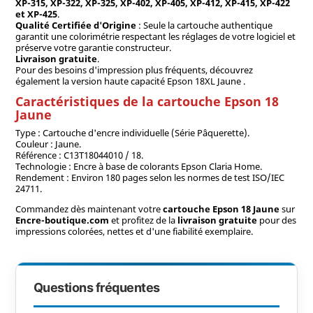
XP-315, XP-322, XP-325, XP-402, XP-405, XP-412, XP-415, XP-422
et XP-425
.
Qualité Certifiée d'Origine
: Seule la cartouche authentique
garantit une colorimétrie respectant les réglages de votre logiciel et
préserve votre garantie constructeur.
Livraison gratuite
.
Pour des besoins d'impression plus fréquents, découvrez
également la version haute capacité Epson 18XL Jaune .
Caractéristiques de la cartouche Epson 18
Jaune
Type : Cartouche d'encre individuelle (Série Pâquerette).
Couleur : Jaune.
Référence : C13T18044010 / 18.
Technologie : Encre à base de colorants Epson Claria Home.
Rendement : Environ 180 pages selon les normes de test ISO/IEC
24711.
Commandez dès maintenant votre
cartouche Epson 18 Jaune
sur
Encre-boutique.com
et profitez de la
livraison gratuite
pour des
impressions colorées, nettes et d'une fiabilité exemplaire.
Questions fréquentes