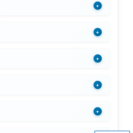
+
+
+
+
+