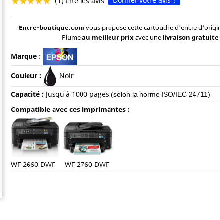
Donner votre avis !
(1) Lire les avis





Encre-boutique.com
vous propose cette cartouche d'encre d'origi
Plume
au meilleur prix
avec une
livraison gratuite
Marque
:
Couleur :
Noir
Capacité :
Jusqu'à 1000 pages
(selon la norme ISO/IEC 24711)
Compatible avec ces imprimantes :
WF 2660 DWF WF 2760 DWF