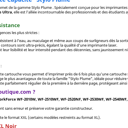
met de la gamme Stylo Plume . Spécialement conçue pour les imprimantes W
 Ultra
, elle est l'alliée incontournable des professionnels et des étudiant
sistance
nces les plus strictes :
ésistent à l'eau, au maculage et même aux coups de surligneurs dès la sorti
 contours sont ultra-précis, égalant la qualité d'une imprimante laser.
eur lisibilité et leur intensité pendant des décennies, sans jaunissement ni
 :
ette cartouche vous permet d'imprimer près de 6 fois plus qu'une cartouche
age le plus avantageux de toute la famille "Stylo Plume", idéale pour réduire
te parfaitement régulier de la première à la dernière page, protégeant ainsi
boutique.com ?
orkForce WF-2010W, WF-2510WF, WF-2520NF, WF-2530WF, WF-2540WF
nt sans erreur et préserve votre garantie constructeur.
e le format XXL (certains modèles restreints au format XL).
XL Noir