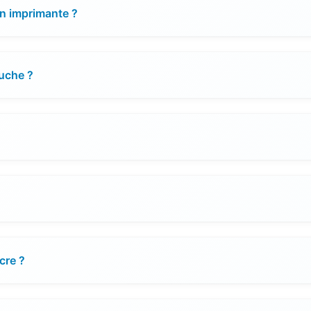
on imprimante ?
ouche ?
cre ?