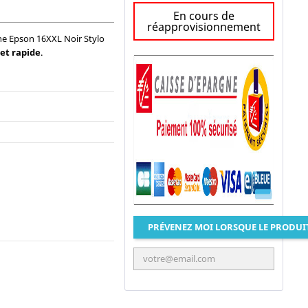
En cours de
réapprovisionnement
ne Epson 16XXL Noir Stylo
 et rapide
.
PRÉVENEZ MOI LORSQUE LE PRODUI