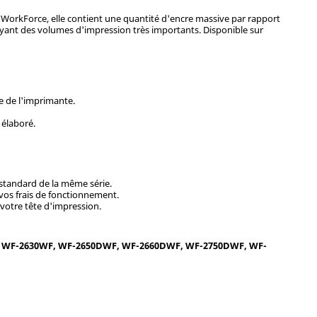
orkForce, elle contient une quantité d'encre massive par rapport
s ayant des volumes d'impression très importants. Disponible sur
e de l'imprimante.
 élaboré.
 standard de la même série.
 vos frais de fonctionnement.
 votre tête d'impression.
, WF-2630WF, WF-2650DWF, WF-2660DWF, WF-2750DWF, WF-