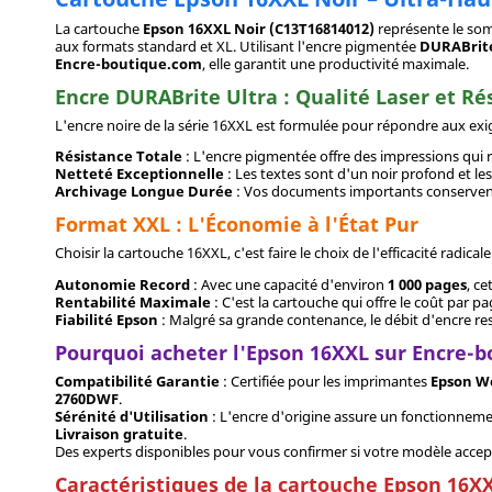
La cartouche
Epson 16XXL Noir (C13T16814012)
représente le som
aux formats standard et XL. Utilisant l'encre pigmentée
DURABrite
Encre-boutique.com
, elle garantit une productivité maximale.
Encre DURABrite Ultra : Qualité Laser et Ré
L'encre noire de la série 16XXL est formulée pour répondre aux exige
Résistance Totale
: L'encre pigmentée offre des impressions qui r
Netteté Exceptionnelle
: Les textes sont d'un noir profond et les
Archivage Longue Durée
: Vos documents importants conservent l
Format XXL : L'Économie à l'État Pur
Choisir la cartouche 16XXL, c'est faire le choix de l'efficacité radicale
Autonomie Record
: Avec une capacité d'environ
1 000 pages
, c
Rentabilité Maximale
: C'est la cartouche qui offre le coût par p
Fiabilité Epson
: Malgré sa grande contenance, le débit d'encre res
Pourquoi acheter l'Epson 16XXL sur Encre-
Compatibilité Garantie
: Certifiée pour les imprimantes
Epson W
2760DWF
.
Sérénité d'Utilisation
: L'encre d'origine assure un fonctionneme
Livraison gratuite
.
Des experts disponibles pour vous confirmer si votre modèle accept
Caractéristiques de la cartouche Epson 16X