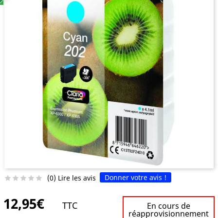
Donner votre avis !
(0) Lire les avis





12,95€
TTC
En cours de
réapprovisionnement