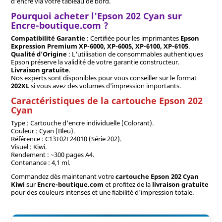
d'encre via votre tableau de bord.
Pourquoi acheter l'Epson 202 Cyan sur
Encre-boutique.com ?
Compatibilité Garantie
: Certifiée pour les imprimantes
Epson
Expression Premium XP-6000, XP-6005, XP-6100, XP-6105
.
Qualité d'Origine
: L'utilisation de consommables authentiques
Epson préserve la validité de votre garantie constructeur.
Livraison gratuite
.
Nos experts sont disponibles pour vous conseiller sur le format
202XL
si vous avez des volumes d'impression importants.
Caractéristiques de la cartouche Epson 202
Cyan
Type : Cartouche d'encre individuelle (Colorant).
Couleur : Cyan (Bleu).
Référence : C13T02F24010 (Série 202).
Visuel : Kiwi.
Rendement : ~300 pages A4.
Contenance : 4,1 ml.
Commandez dès maintenant votre
cartouche Epson 202 Cyan
Kiwi
sur
Encre-boutique.com
et profitez de la
livraison gratuite
pour des couleurs intenses et une fiabilité d'impression totale.