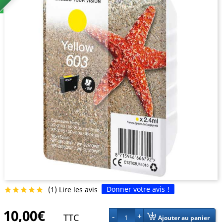
Donner votre avis !
(1) Lire les avis





10,00€
TTC
1
Ajouter au panier