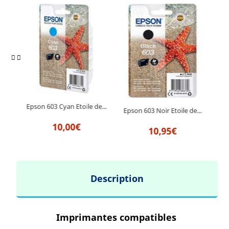
Epson 603 Cyan Etoile de...
de...
Epson 603 Noir Etoile de...
Epson
10,00€
10,95€
Description
Imprimantes compatibles