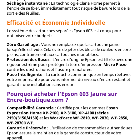
Séchage instantané
: La technologie Claria Home permet à
l'encre de se fixer, immédiatement tout risque de bavure lors de la
sortie des feuilles.
Efficacité et Économie Individuelle
Le système de cartouches séparées Epson 603 est conçu pour
optimiser votre budget :
Zéro Gaspillage
: Vous ne remplacez que la cartouche jaune
lorsqu'elle est vide. Cela évite de jeter des blocs de couleurs encore
pleins, contrairement aux cartouches monoblocs.
Protection des Buses
: L'encre d'origine Epson est filtrée avec une
rigueur extrême pour protéger la tête d'impression
Micro Piezo
contre les obstructions et l'usure prématurée.
Puce Intelligente
: La cartouche communique en temps réel avec
votre imprimante pour vous informer du niveau d'encre restant et
garantir une installation sans erreur.
Pourquoi acheter l'Epson 603 Jaune sur
Encre-boutique.com ?
Compatibilité Garantie
: Certifiée pour les gammes
Epson
Expression Home XP-2100, XP-3100, XP-4100 (séries
2150/3150/4150)
et les
WorkForce WF-2810, WF-2830, WF-2850,
WF-2870DWF
.
Garantie Préservée
: L'utilisation de consommables authentiques
Epson assure le maintien de la garantie constructeur de votre
appareil.