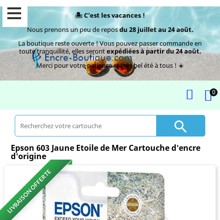
🏝️ C’est les vacances !
Nous prenons un peu de repos
du 28 juillet au 24 août.
La boutique reste ouverte ! Vous pouvez passer commande en
toute tranquillité, elles seront
expédiées à partir du 24 août.
Merci pour votre patience et très bel été à tous ! ☀️
0

Epson 603 Jaune Etoile de Mer Cartouche d'encre
d'origine
LIVRAISON OFFERTE