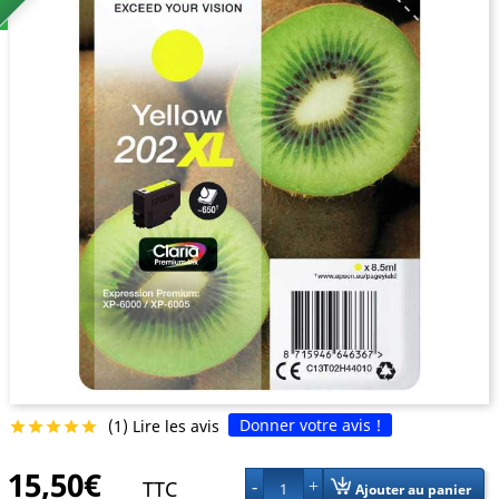
Donner votre avis !
(1) Lire les avis





15,50€
TTC
1
Ajouter au panier