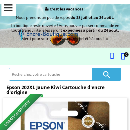
🏝️ C’est les vacances !
Nous prenons un peu de repos
du 28 juillet au 24 août.
La boutique reste ouverte ! Vous pouvez passer commande en
toute tranquillité, elles seront
expédiées à partir du 24 août.
Merci pour votre patience et très bel été à tous ! ☀️
0

Epson 202XL Jaune Kiwi Cartouche d'encre
d'origine
LIVRAISON OFFERTE