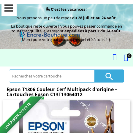
🏝️ C’est les vacances !
Nous prenons un peu de repos
du 28 juillet au 24 août.
La boutique reste ouverte ! Vous pouvez passer commande en
toute tranquillité, elles seront
expédiées à partir du 24 août.
Merci pour votre patience et très bel été à tous ! ☀️
0

Epson T1306 Couleur Cerf Multipack d'origine –
Cartouches Epson C13T13064012
LIVRAISON OFFERTE