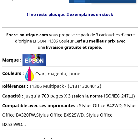
Il ne reste plus que 2 exemplaires en stock
Encre-boutique.com
vous propose ce pack de 3 cartouches d'encre
d'origine EPSON T1306 Couleur Cerf
au meilleur prix
avec
une
livraison gratuite et rapide
.
Marque
:
Couleurs :
C
yan, magenta, jaune
Références :
T1306 Multipack - (
C13T13064012)
Capacité :
Jusqu'à 700
pages
X 3
(selon la norme ISO/IEC 24711)
Compatible avec ces imprimantes :
Stylus Office B42WD, Stylus
Office BX320FW,Stylus Office BX525WD, Stylus Office
BX535WD...