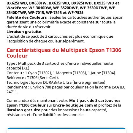
BX625FWD, BX630FW, BX635FWD, BX925FWD, BX935FWD et
WorkForce WF-3010DW, WF-3520DWF, WF-3530DTWF, WF-
3540DTWF, WF-7015, WF-7515 et WF-7525
.
Fidélité des Couleurs
: Seules les cartouches authentiques Epson
garantissent une colorimétrie exacte et constante sur toute la
durée de vie du réservoir.
Livraison gratuite
.
L'achat de ce pack de 3 cartouches est plus économique que
l'acquisition de chaque couleur séparément.
Caractéristiques du Multipack Epson T1306
Couleur
Type : Multipack de 3 cartouches d'encre individuelles haute
capacité (XL).
Contenu : 1 Cyan (T1302), 1 Magenta (T1303), 1 Jaune (T1304).
Référence : T1306 (Série Cerf).
Technologie : Epson DURABrite Ultra (Encre pigmentée).
Rendement : Environ 700 pages par couleur selon la norme ISO/IEC
24711.
Commandez dès maintenant votre
Multipack de 3 cartouches
Epson T1306 Couleur
sur
Encre-boutique.com
et profitez de la
livraison gratuite
pour des impressions haute capacité,
résistances et d'une fiabilité professionnelle.