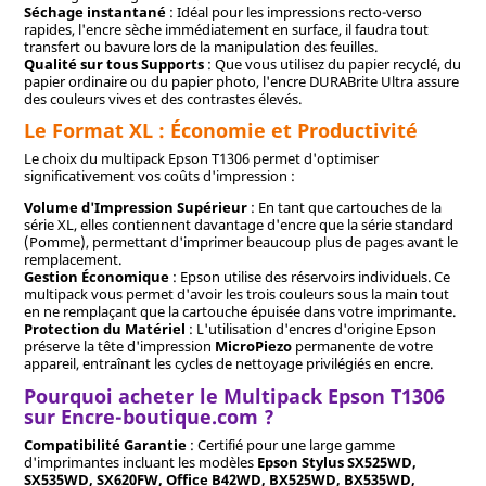
Séchage instantané
: Idéal pour les impressions recto-verso
rapides, l'encre sèche immédiatement en surface, il faudra tout
transfert ou bavure lors de la manipulation des feuilles.
Qualité sur tous Supports
: Que vous utilisez du papier recyclé, du
papier ordinaire ou du papier photo, l'encre DURABrite Ultra assure
des couleurs vives et des contrastes élevés.
Le Format XL : Économie et Productivité
Le choix du multipack Epson T1306 permet d'optimiser
significativement vos coûts d'impression :
Volume d'Impression Supérieur
: En tant que cartouches de la
série XL, elles contiennent davantage d'encre que la série standard
(Pomme), permettant d'imprimer beaucoup plus de pages avant le
remplacement.
Gestion Économique
: Epson utilise des réservoirs individuels. Ce
multipack vous permet d'avoir les trois couleurs sous la main tout
en ne remplaçant que la cartouche épuisée dans votre imprimante.
Protection du Matériel
: L'utilisation d'encres d'origine Epson
préserve la tête d'impression
MicroPiezo
permanente de votre
appareil, entraînant les cycles de nettoyage privilégiés en encre.
Pourquoi acheter le Multipack Epson T1306
sur Encre-boutique.com ?
Compatibilité Garantie
: Certifié pour une large gamme
d'imprimantes incluant les modèles
Epson Stylus SX525WD,
SX535WD, SX620FW, Office B42WD, BX525WD, BX535WD,