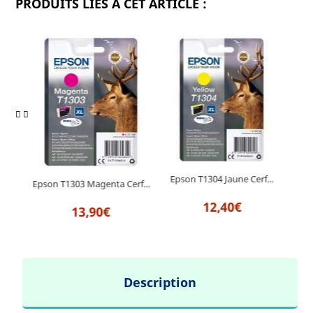
PRODUITS LIÉS À CET ARTICLE :
...
Epson T1304 Jaune Cerf...
Epson T1303 Magenta Cerf...
Epso
12,40€
13,90€
Description