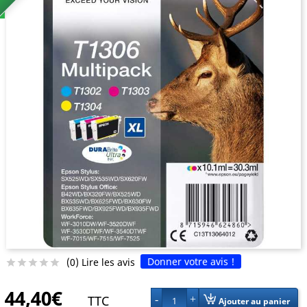
Donner votre avis !
(0) Lire les avis





44,40€
TTC
1
Ajouter au panier