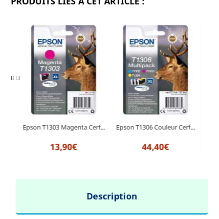
PRODUITS LIÉS À CET ARTICLE :
f...
Epson T1303 Magenta Cerf...
Epson T1306 Couleur Cerf...
Epso
13,90€
44,40€
Description