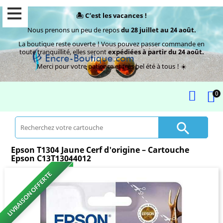
🏝️ C’est les vacances !
Nous prenons un peu de repos
du 28 juillet au 24 août.
La boutique reste ouverte ! Vous pouvez passer commande en
toute tranquillité, elles seront
expédiées à partir du 24 août.
Merci pour votre patience et très bel été à tous ! ☀️
0

Epson T1304 Jaune Cerf d'origine – Cartouche
Epson C13T13044012
LIVRAISON OFFERTE