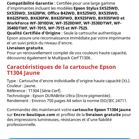
Compatibilité Garantie
: Certifiée pour une large gamme
d'imprimantes incluant les modèles
Epson Stylus SX525WD,
SX535WD, SX620FW, Office B42WD, BX525WD, BX535WD,
BX625FWD, BX630FW, BX635FWD, BX925FWD, BX935FWD et
WorkForce WF-3010DW, WF-3520DWF, WF-3530DTWF, WF-
3540DTWF, WF-7015, WF-7515 et WF-7525
.
Qualité Certifiée d'Origine
: Seule la cartouche authentique
Epson assure une reconnaissance immédiate par votre imprimante
et un suivi précis du niveau d'encre.
Livraison gratuite
.
Pour un renouvellement complet de vos couleurs haute capacité,
découvrez également le Multipack Cerf T1306 .
Caractéristiques de la cartouche Epson
T1304 Jaune
Type : Cartouche d'encre individuelle d'origine haute capacité (XL).
Couleur : Jaune.
Référence : T1304 (Série Cerf).
Technologie : Epson DURABrite Ultra (Encre pigmentée).
Rendement : Environ 750 pages A4 selon la norme ISO/IEC 24711.
Commandez dès maintenant votre
cartouche Epson T1304 Jaune
sur
Encre-boutique.com
et profitez de la
livraison gratuite
pour
des impressions lumineuses, résistances et d'une fiabilité
professionnelle.