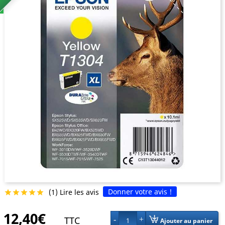
Donner votre avis !
(1) Lire les avis





12,40€
TTC
1
Ajouter au panier