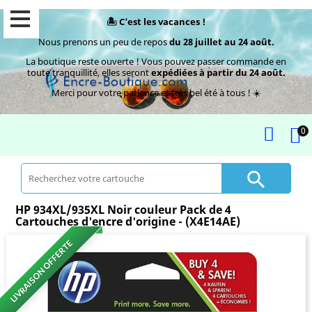
🏝️ C’est les vacances !
Nous prenons un peu de repos
du 28 juillet au 24 août.
La boutique reste ouverte ! Vous pouvez passer commande en
toute tranquillité, elles seront
expédiées à partir du 24 août.
Merci pour votre patience et très bel été à tous ! ☀️
0

HP 934XL/935XL Noir couleur Pack de 4
Cartouches d'encre d'origine - (X4E14AE)
LIVRAISON OFFERTE