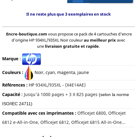
Il ne reste plus que 3 exemplaires en stock
Encre-boutique.com
vous propose ce pack de 4 cartouches d'encre
d'origine HP 934XL/935XL Noir couleur
au meilleur prix
avec
une
livraison gratuite et rapide
.
Marque
:
Couleurs :
Noir, c
yan, magenta, jaune
Références :
HP
934XL/935XL - (X4E14AE)
Capacité
:
Jusqu'à 10
00 pages + 3 X 825 pages
(selon la norme
ISO/IEC 24711)
Compatible avec ces imprimantes :
Officejet 6800, Officejet
6812 e-All-in-One, Officejet 6812, Officejet 6815 All-in-One...