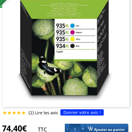
Donner votre avis !
(2) Lire les avis





74,40€
TTC
1
Ajouter au panier