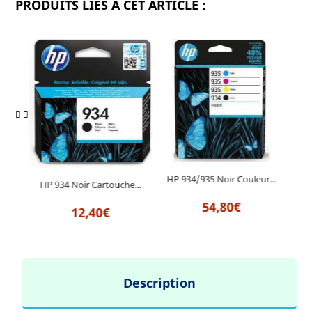
PRODUITS LIÉS À CET ARTICLE :
HP 934/935 Noir Couleur...
HP
he...
HP 934 Noir Cartouche...
54,80€
12,40€
Description