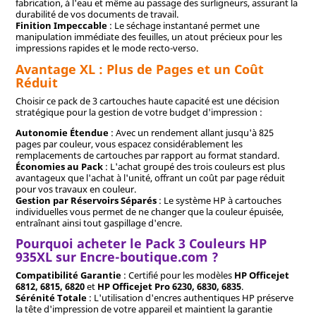
fabrication, à l'eau et même au passage des surligneurs, assurant la
durabilité de vos documents de travail.
Finition Impeccable
: Le séchage instantané permet une
manipulation immédiate des feuilles, un atout précieux pour les
impressions rapides et le mode recto-verso.
Avantage XL : Plus de Pages et un Coût
Réduit
Choisir ce pack de 3 cartouches haute capacité est une décision
stratégique pour la gestion de votre budget d'impression :
Autonomie Étendue
: Avec un rendement allant jusqu'à 825
pages par couleur, vous espacez considérablement les
remplacements de cartouches par rapport au format standard.
Économies au Pack
: L'achat groupé des trois couleurs est plus
avantageux que l'achat à l'unité, offrant un coût par page réduit
pour vos travaux en couleur.
Gestion par Réservoirs Séparés
: Le système HP à cartouches
individuelles vous permet de ne changer que la couleur épuisée,
entraînant ainsi tout gaspillage d'encre.
Pourquoi acheter le Pack 3 Couleurs HP
935XL sur Encre-boutique.com ?
Compatibilité Garantie
: Certifié pour les modèles
HP Officejet
6812, 6815, 6820
et
HP Officejet Pro 6230, 6830, 6835
.
Sérénité Totale
: L'utilisation d'encres authentiques HP préserve
la tête d'impression de votre appareil et maintient la garantie