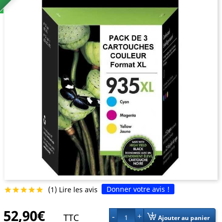
Donner votre avis !
(1) Lire les avis





52,90€
TTC
1
Ajouter au panier