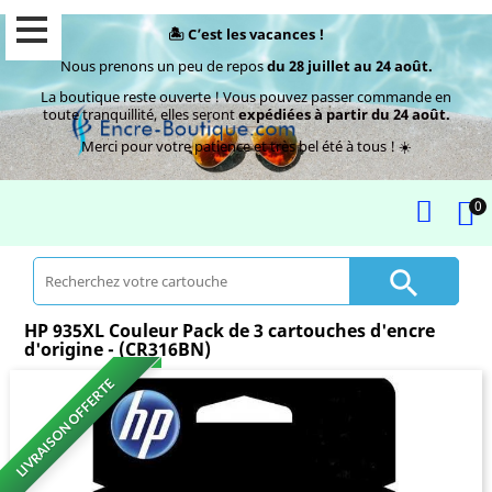
🏝️ C’est les vacances !
Nous prenons un peu de repos
du 28 juillet au 24 août.
La boutique reste ouverte ! Vous pouvez passer commande en
toute tranquillité, elles seront
expédiées à partir du 24 août.
Merci pour votre patience et très bel été à tous ! ☀️
0

HP 935XL Couleur Pack de 3 cartouches d'encre
d'origine - (CR316BN)
LIVRAISON OFFERTE