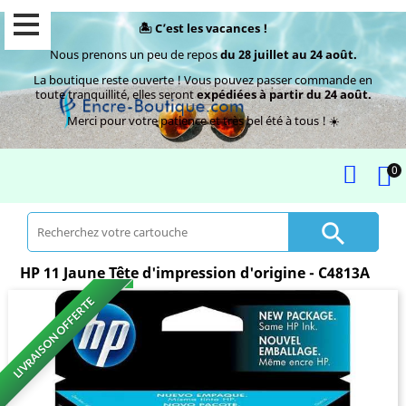
🏝️ C’est les vacances !
Nous prenons un peu de repos
du 28 juillet au 24 août.
La boutique reste ouverte ! Vous pouvez passer commande en
toute tranquillité, elles seront
expédiées à partir du 24 août.
Merci pour votre patience et très bel été à tous ! ☀️
0

HP 11 Jaune Tête d'impression d'origine - C4813A
LIVRAISON OFFERTE