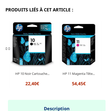
PRODUITS LIÉS À CET ARTICLE :
..
HP 10 Noir Cartouche...
HP 11 Magenta Tête...
H
22,40€
54,45€
Description