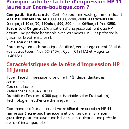
Pourquoi acheter la tête d'impression HP 11
Jaune sur Encre-boutique.com ?
Compatibilité Garantie
: Certifiée pour une vaste gamme incluant
les
HP Business Inkjet 1000, 1100, 2200, 2800
, les traceurs
HP
DesignJet 10ps, 70, 110plus, 500, 800
et les
Officejet Pro K850
.
Sérénité d'Origine
: L'utilisation d'une pièce authentique HP
assure une parfaite harmonie avec les encres HP 11 et préserve la
garantie de votre matériel.
Livraison gratuite
.
Pour un système chromatique équilibré, vérifiez également l'état de
vos autres têtes : Noir (C4810A) , Cyan (C4811A) et Magenta
(C4812A) .
Caractéristiques de la tête d'impression HP
11 Jaune
Type : Tête d'impression d'origine HP (Indépendante des
cartouches).
Couleur : Jaune.
Référence : C4813A / HP 11.
Durabilité : Environ 16 000 pages (variable selon l'utilisation).
Technologie : Jet d'encre thermique HP.
Commandez dès maintenant votre
tête d'impression HP 11
Jaune
sur
Encre-boutique.com
et profitez de la
livraison
gratuite
pour retrouver une brillance de couleur et une précision
de tracé incomparables.