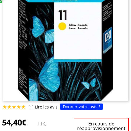
Donner votre avis !
(1) Lire les avis





54,40€
TTC
En cours de
réapprovisionnement