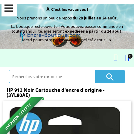
🏝️ C’est les vacances !
Nous prenons un peu de repos
du 28 juillet au 24 août.
La boutique reste ouverte ! Vous pouvez passer commande en
toute tranquillité, elles seront
expédiées à partir du 24 août.
Merci pour votre patience et très bel été à tous ! ☀️
0

HP 912 Noir Cartouche d'encre d'origine -
(3YL80AE)
LIVRAISON OFFERTE