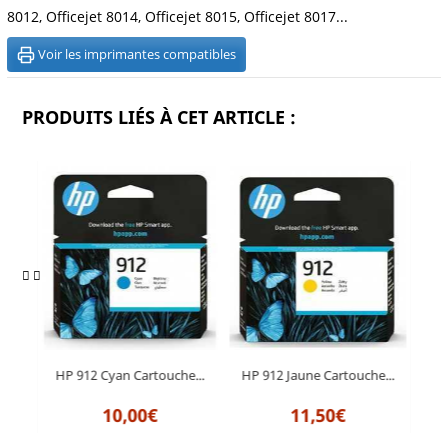
8012, Officejet 8014, Officejet 8015, Officejet 8017...
Voir les imprimantes compatibles
PRODUITS LIÉS À CET ARTICLE :
e...
HP 912 Cyan Cartouche...
HP 912 Jaune Cartouche...
HP
10,00€
11,50€