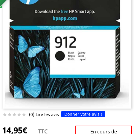
Donner votre avis !
(0) Lire les avis





14,95€
TTC
En cours de