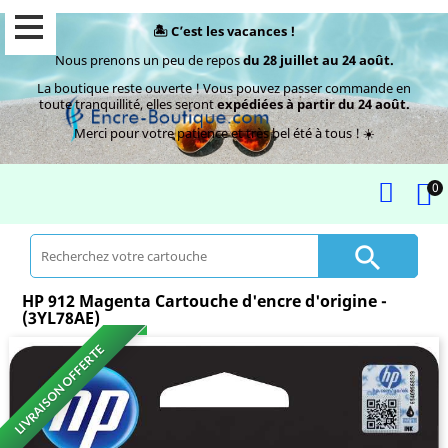
🏝️ C’est les vacances !
Nous prenons un peu de repos
du 28 juillet au 24 août.
La boutique reste ouverte ! Vous pouvez passer commande en
toute tranquillité, elles seront
expédiées à partir du 24 août.
Merci pour votre patience et très bel été à tous ! ☀️
0

HP 912 Magenta Cartouche d'encre d'origine -
(3YL78AE)
LIVRAISON OFFERTE