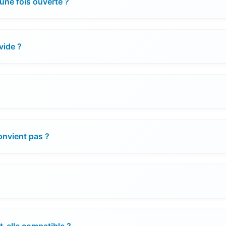
 une fois ouverte ?
vide ?
convient pas ?
t-elle compatible ?