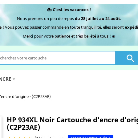
🏝️ C’est les vacances !
Nous prenons un peu de repos
du 28 juillet au 24 août.
e ! Vous pouvez passer commande en toute tranquillité, elles seront
expédi
Merci pour votre patience et très bel été à tous ! ☀️

ENCRE
encre d'origine - (C2P23AE)
HP 934XL Noir Cartouche d'encre d'orig
(C2P23AE)