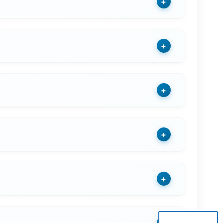
+
+
+
+
+
+