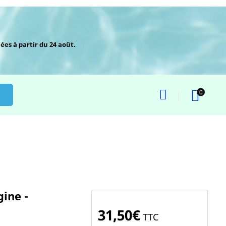
ées à partir du 24 août.
0
ine -
31,50€
TTC