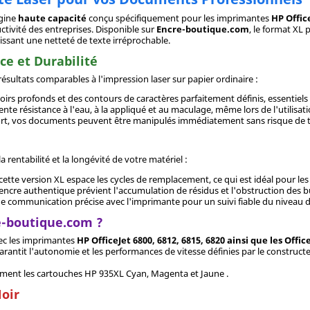
gine
haute capacité
conçu spécifiquement pour les imprimantes
HP Offic
tivité des entreprises. Disponible sur
Encre-boutique.com
, le format XL
issant une netteté de texte irréprochable.
e et Durabilité
sultats comparables à l'impression laser sur papier ordinaire :
rs profonds et des contours de caractères parfaitement définis, essentiels 
ente résistance à l'eau, à la appliqué et au maculage, même lors de l'utilisat
ort, vos documents peuvent être manipulés immédiatement sans risque de ta
rentabilité et la longévité de votre matériel :
tte version XL espace les cycles de remplacement, ce qui est idéal pour le
'encre authentique prévient l'accumulation de résidus et l'obstruction des b
 communication précise avec l'imprimante pour un suivi fiable du niveau d'e
e-boutique.com ?
avec les imprimantes
HP OfficeJet 6800, 6812, 6815, 6820 ainsi que les Offic
rantit l'autonomie et les performances de vitesse définies par le constructe
ment les cartouches HP 935XL Cyan, Magenta et Jaune .
Noir