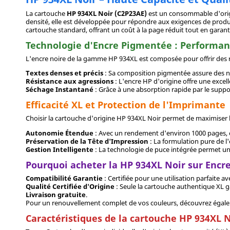
La cartouche
HP 934XL Noir (C2P23AE)
est un consommable d'ori
densité, elle est développée pour répondre aux exigences de produc
cartouche standard, offrant un coût à la page réduit tout en garant
Technologie d'Encre Pigmentée : Performanc
L'encre noire de la gamme HP 934XL est composée pour offrir des ré
Textes denses et précis
: Sa composition pigmentée assure des noi
Résistance aux agressions
: L'encre HP d'origine offre une excell
Séchage Instantané
: Grâce à une absorption rapide par le supp
Efficacité XL et Protection de l'Imprimante
Choisir la cartouche d'origine HP 934XL Noir permet de maximiser la 
Autonomie Étendue
: Avec un rendement d'environ 1000 pages, ce
Préservation de la Tête d'Impression
: La formulation pure de l
Gestion Intelligente
: La technologie de puce intégrée permet une
Pourquoi acheter la HP 934XL Noir sur Encr
Compatibilité Garantie
: Certifiée pour une utilisation parfaite 
Qualité Certifiée d'Origine
: Seule la cartouche authentique XL ga
Livraison gratuite
.
Pour un renouvellement complet de vos couleurs, découvrez égale
Caractéristiques de la cartouche HP 934XL 