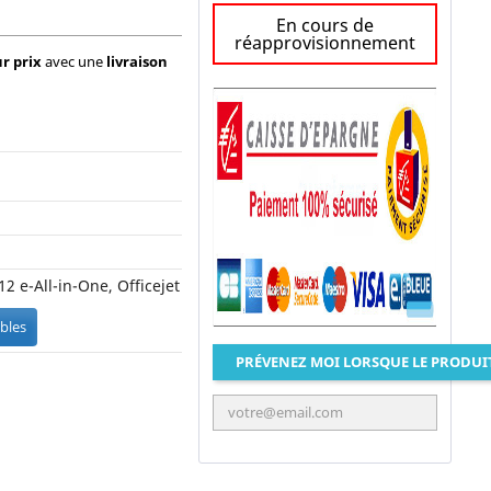
En cours de
réapprovisionnement
r prix
avec une
livraison
12 e-All-in-One, Officejet
bles
PRÉVENEZ MOI LORSQUE LE PRODUI