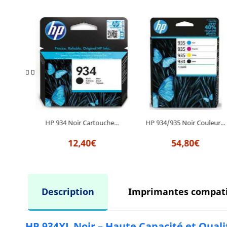
HP 934/935 Noir Couleur...
uche...
HP 934 Noir Cartouche...
54,80€
12,40€
Description
Imprimantes compati
HP 934XL Noir – Haute Capacité et Qual