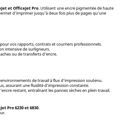
eJet et OfficeJet Pro
. Utilisant une encre pigmentée de haute
 permet d'imprimer jusqu'à deux fois plus de pages qu'une
pour vos rapports, contrats et courriers professionnels.
ion intensive de surligneurs.
ches ou de transferts d'encre.
s environnements de travail à flux d'impression soutenu.
us, assurant une fluidité d'impression constante.
ncre restant, entraînant les pannes sèches en plein travail.
eJet Pro 6230 et 6830
.
ur.