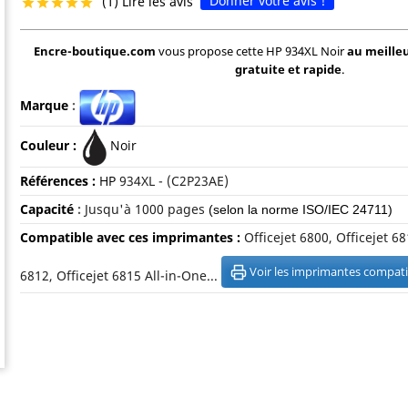
Donner votre avis !
(1) Lire les avis





Encre-boutique.com
vous propose cette HP 934XL Noir
au meilleu
gratuite et rapide
.
Marque
:
Couleur :
Noir
Références :
HP
934XL - (C2P23AE)
Capacité
:
Jusqu'à 10
00 pages
(selon la norme ISO/IEC 24711)
Compatible avec ces imprimantes :
Officejet 6800, Officejet 68
Voir les imprimantes compati
6812, Officejet 6815 All-in-One...