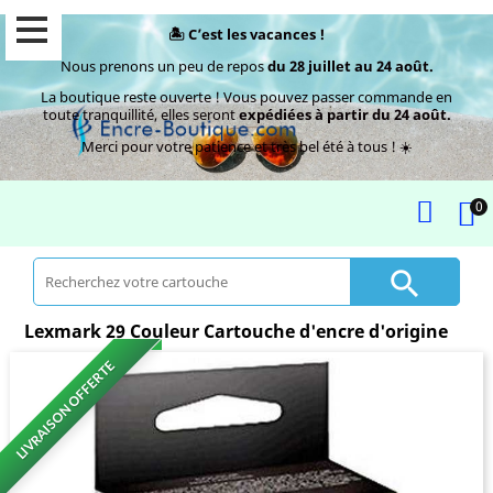
🏝️ C’est les vacances !
Nous prenons un peu de repos
du 28 juillet au 24 août.
La boutique reste ouverte ! Vous pouvez passer commande en
toute tranquillité, elles seront
expédiées à partir du 24 août.
Merci pour votre patience et très bel été à tous ! ☀️
0

Lexmark 29 Couleur Cartouche d'encre d'origine
LIVRAISON OFFERTE