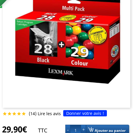
Donner votre avis !
(14) Lire les avis





29,90€
TTC
1
Ajouter au panier