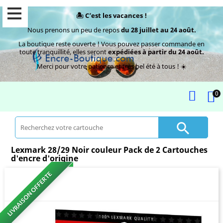
🏝️ C’est les vacances !
Nous prenons un peu de repos
du 28 juillet au 24 août.
La boutique reste ouverte ! Vous pouvez passer commande en
toute tranquillité, elles seront
expédiées à partir du 24 août.
Merci pour votre patience et très bel été à tous ! ☀️
0

Lexmark 28/29 Noir couleur Pack de 2 Cartouches
d'encre d'origine
LIVRAISON OFFERTE