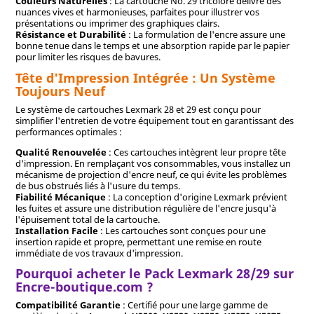
Couleurs Naturelles
: La cartouche No. 29 tricolore délivre des
nuances vives et harmonieuses, parfaites pour illustrer vos
présentations ou imprimer des graphiques clairs.
Résistance et Durabilité
: La formulation de l'encre assure une
bonne tenue dans le temps et une absorption rapide par le papier
pour limiter les risques de bavures.
Tête d'Impression Intégrée : Un Système
Toujours Neuf
Le système de cartouches Lexmark 28 et 29 est conçu pour
simplifier l'entretien de votre équipement tout en garantissant des
performances optimales :
Qualité Renouvelée
: Ces cartouches intègrent leur propre tête
d'impression. En remplaçant vos consommables, vous installez un
mécanisme de projection d'encre neuf, ce qui évite les problèmes
de bus obstrués liés à l'usure du temps.
Fiabilité Mécanique
: La conception d'origine Lexmark prévient
les fuites et assure une distribution régulière de l'encre jusqu'à
l'épuisement total de la cartouche.
Installation Facile
: Les cartouches sont conçues pour une
insertion rapide et propre, permettant une remise en route
immédiate de vos travaux d'impression.
Pourquoi acheter le Pack Lexmark 28/29 sur
Encre-boutique.com ?
Compatibilité Garantie
: Certifié pour une large gamme de