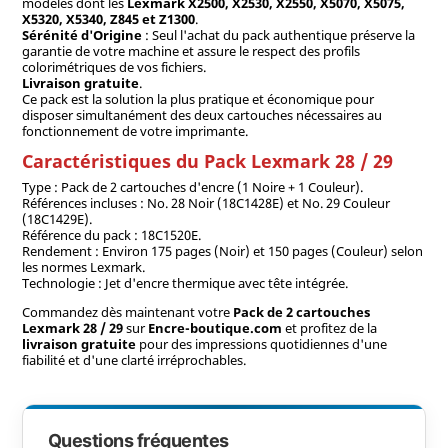
modèles dont les
Lexmark X2500, X2530, X2550, X5070, X5075,
X5320, X5340, Z845 et Z1300
.
Sérénité d'Origine
: Seul l'achat du pack authentique préserve la
garantie de votre machine et assure le respect des profils
colorimétriques de vos fichiers.
Livraison gratuite
.
Ce pack est la solution la plus pratique et économique pour
disposer simultanément des deux cartouches nécessaires au
fonctionnement de votre imprimante.
Caractéristiques du Pack Lexmark 28 / 29
Type : Pack de 2 cartouches d'encre (1 Noire + 1 Couleur).
Références incluses : No. 28 Noir (18C1428E) et No. 29 Couleur
(18C1429E).
Référence du pack : 18C1520E.
Rendement : Environ 175 pages (Noir) et 150 pages (Couleur) selon
les normes Lexmark.
Technologie : Jet d'encre thermique avec tête intégrée.
Commandez dès maintenant votre
Pack de 2 cartouches
Lexmark 28 / 29
sur
Encre-boutique.com
et profitez de la
livraison gratuite
pour des impressions quotidiennes d'une
fiabilité et d'une clarté irréprochables.
Questions fréquentes