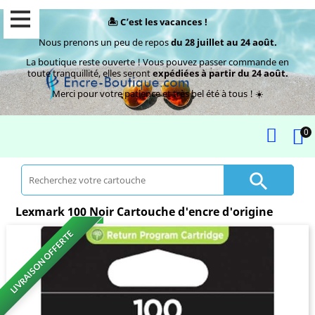
🏝️ C’est les vacances !
Nous prenons un peu de repos
du 28 juillet au 24 août.
La boutique reste ouverte ! Vous pouvez passer commande en
toute tranquillité, elles seront
expédiées à partir du 24 août.
Merci pour votre patience et très bel été à tous ! ☀️
0

Lexmark 100 Noir Cartouche d'encre d'origine
LIVRAISON OFFERTE