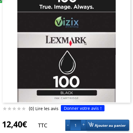
Donner votre avis !
(0) Lire les avis





12,40€
TTC
1
Ajouter au panier