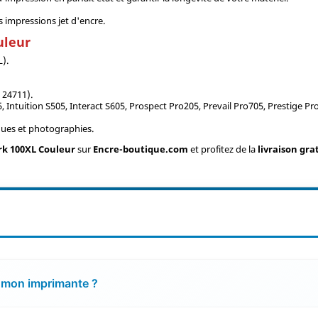
 impressions jet d'encre.
uleur
L).
 24711).
ntuition S505, Interact S605, Prospect Pro205, Prevail Pro705, Prestige Pr
iques et photographies.
rk 100XL Couleur
sur
Encre-boutique.com
et profitez de la
livraison gra
 mon imprimante ?