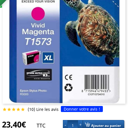
Donner votre avis !
(10) Lire les avis





23,40€
TTC
1
Ajouter au panier