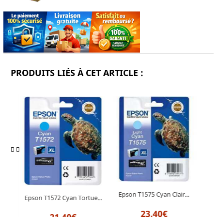
PRODUITS LIÉS À CET ARTICLE :
Epson T1575 Cyan Clair...
Epso
at
Epson T1572 Cyan Tortue...
23,40€