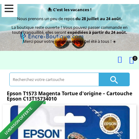
🏝️ C’est les vacances !
Nous prenons un peu de repos
du 28 juillet au 24 août.
La boutique reste ouverte ! Vous pouvez passer commande en
toute tranquillité, elles seront
expédiées à partir du 24 août.
Merci pour votre patience et très bel été à tous ! ☀️
0

Epson T1573 Magenta Tortue d'origine – Cartouche
Epson C13T15734010
LIVRAISON OFFERTE