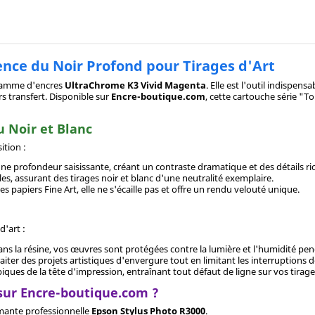
ence du Noir Profond pour Tirages d'Art
 gamme d'encres
UltraChrome K3 Vivid Magenta
. Elle est l'outil indispe
rs transfert. Disponible sur
Encre-boutique.com
, cette cartouche série "T
u Noir et Blanc
ition :
une profondeur saisissante, créant un contraste dramatique et des détails r
es, assurant des tirages noir et blanc d'une neutralité exemplaire.
s papiers Fine Art, elle ne s'écaille pas et offre un rendu velouté unique.
d'art :
ns la résine, vos œuvres sont protégées contre la lumière et l'humidité pe
aiter des projets artistiques d'envergure tout en limitant les interruptions 
iques de la tête d'impression, entraînant tout défaut de ligne sur vos tirage
sur Encre-boutique.com ?
mante professionnelle
Epson Stylus Photo R3000
.