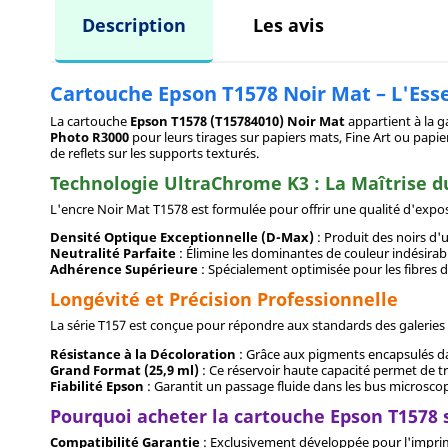
Description
Les avis
Cartouche Epson T1578 Noir Mat – L'Ess
La cartouche
Epson T1578 (T15784010) Noir Mat
appartient à la
Photo R3000
pour leurs tirages sur papiers mats, Fine Art ou papie
de reflets sur les supports texturés.
Technologie UltraChrome K3 : La Maîtrise d
L'encre Noir Mat T1578 est formulée pour offrir une qualité d'expos
Densité Optique Exceptionnelle (D-Max)
: Produit des noirs d'
Neutralité Parfaite
: Élimine les dominantes de couleur indésirabl
Adhérence Supérieure
: Spécialement optimisée pour les fibres de
Longévité et Précision Professionnelle
La série T157 est conçue pour répondre aux standards des galeries 
Résistance à la Décoloration
: Grâce aux pigments encapsulés da
Grand Format (25,9 ml)
: Ce réservoir haute capacité permet de tr
Fiabilité Epson
: Garantit un passage fluide dans les bus microscop
Pourquoi acheter la cartouche Epson T1578 
Compatibilité Garantie
: Exclusivement développée pour l'impri