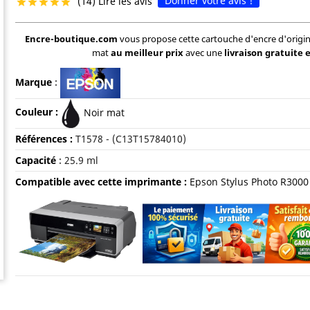
Donner votre avis !
(14) Lire les avis





Encre-boutique.com
vous propose cette cartouche d'encre d'origi
mat
au meilleur prix
avec une
livraison gratuite 
Marque
:
Couleur :
Noir mat
Références :
T1578 - (C13T15784010)
Capacité
:
25.9 ml
Compatible avec cette imprimante :
Epson Stylus Photo R3000