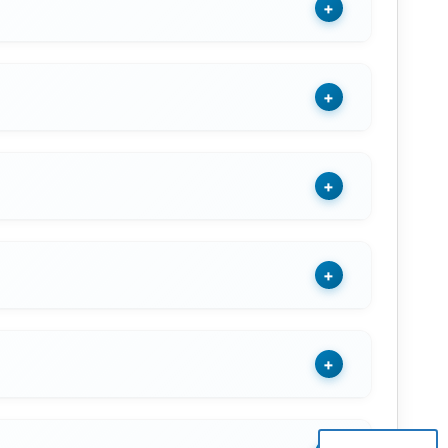
+
+
+
+
+