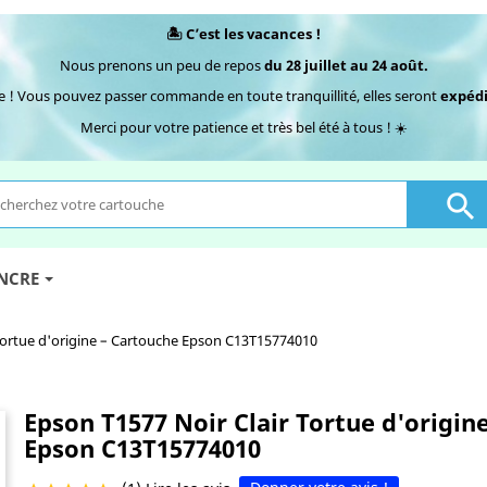
🏝️ C’est les vacances !
Nous prenons un peu de repos
du 28 juillet au 24 août.
e ! Vous pouvez passer commande en toute tranquillité, elles seront
expédi
Merci pour votre patience et très bel été à tous ! ☀️

ENCRE
Tortue d'origine – Cartouche Epson C13T15774010
Epson T1577 Noir Clair Tortue d'origin
Epson C13T15774010