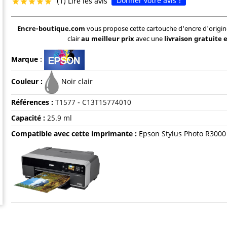
Donner votre avis !
(1) Lire les avis





Encre-boutique.com
vous propose cette cartouche d'encre d'origi
clair
au meilleur prix
avec une
livraison gratuite 
Marque
:
Couleur :
Noir clair
Références :
T1577 - C13T15774010
Capacité
:
25.9 ml
Compatible avec cette imprimante :
Epson Stylus Photo R3000